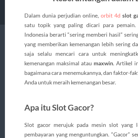
Dalam dunia perjudian online,
orbit 4d
slot 
satu topik yang paling dicari para pemain.
Indonesia berarti “sering memberi hasil” seri
yang memberikan kemenangan lebih sering da
saja selalu mencari cara untuk meningka
kemenangan maksimal atau
maxwin
. Artikel 
bagaimana cara menemukannya, dan faktor-fak
Anda untuk meraih kemenangan besar.
Apa itu Slot Gacor?
Slot gacor merujuk pada mesin slot yang l
pembayaran yang menguntungkan. “Gacor” sendi