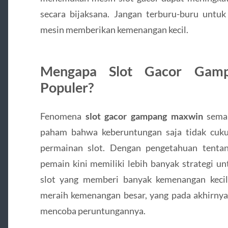
secara bijaksana. Jangan terburu-buru untuk
mesin memberikan kemenangan kecil.
Mengapa Slot Gacor Gam
Populer?
Fenomena
slot gacor gampang maxwin
semak
paham bahwa keberuntungan saja tidak cuk
permainan slot. Dengan pengetahuan tentang
pemain kini memiliki lebih banyak strategi 
slot yang memberi banyak kemenangan kecil
meraih kemenangan besar, yang pada akhirnya
mencoba peruntungannya.