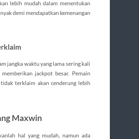
 akan lebih mudah dalam menentukan
 banyak demi mendapatkan kemenangan
erklaim
m jangka waktu yang lama sering kali
k memberikan jackpot besar. Pemain
tidak terklaim akan cenderung lebih
pang Maxwin
anlah hal yang mudah, namun ada