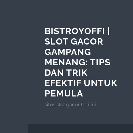
BISTROYOFFI |
SLOT GACOR
GAMPANG
MENANG: TIPS
DAN TRIK
EFEKTIF UNTUK
PEMULA
situs slot gacor hari ini