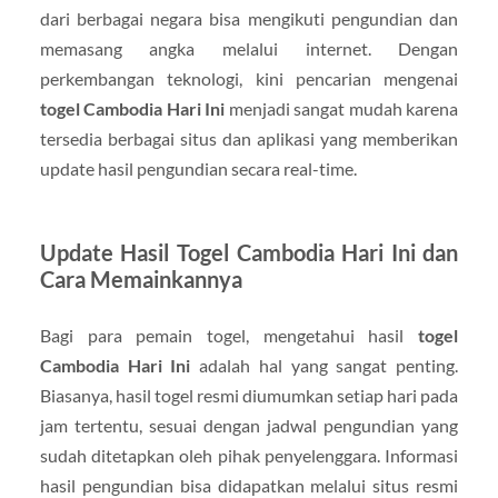
dari berbagai negara bisa mengikuti pengundian dan
memasang angka melalui internet. Dengan
perkembangan teknologi, kini pencarian mengenai
togel Cambodia Hari Ini
menjadi sangat mudah karena
tersedia berbagai situs dan aplikasi yang memberikan
update hasil pengundian secara real-time.
Update Hasil Togel Cambodia Hari Ini dan
Cara Memainkannya
Bagi para pemain togel, mengetahui hasil
togel
Cambodia Hari Ini
adalah hal yang sangat penting.
Biasanya, hasil togel resmi diumumkan setiap hari pada
jam tertentu, sesuai dengan jadwal pengundian yang
sudah ditetapkan oleh pihak penyelenggara. Informasi
hasil pengundian bisa didapatkan melalui situs resmi