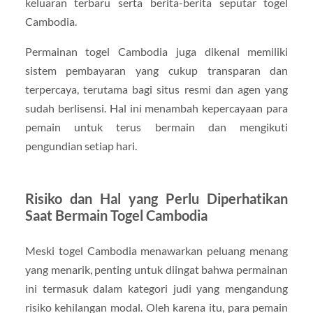
keluaran terbaru serta berita-berita seputar togel
Cambodia.
Permainan togel Cambodia juga dikenal memiliki
sistem pembayaran yang cukup transparan dan
terpercaya, terutama bagi situs resmi dan agen yang
sudah berlisensi. Hal ini menambah kepercayaan para
pemain untuk terus bermain dan mengikuti
pengundian setiap hari.
Risiko dan Hal yang Perlu Diperhatikan
Saat Bermain Togel Cambodia
Meski togel Cambodia menawarkan peluang menang
yang menarik, penting untuk diingat bahwa permainan
ini termasuk dalam kategori judi yang mengandung
risiko kehilangan modal. Oleh karena itu, para pemain