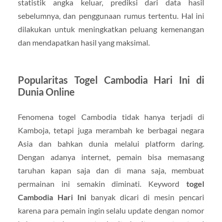
statistik angka keluar, prediksi dari data hasil
sebelumnya, dan penggunaan rumus tertentu. Hal ini
dilakukan untuk meningkatkan peluang kemenangan
dan mendapatkan hasil yang maksimal.
Popularitas Togel Cambodia Hari Ini di
Dunia Online
Fenomena togel Cambodia tidak hanya terjadi di
Kamboja, tetapi juga merambah ke berbagai negara
Asia dan bahkan dunia melalui platform daring.
Dengan adanya internet, pemain bisa memasang
taruhan kapan saja dan di mana saja, membuat
permainan ini semakin diminati. Keyword
togel
Cambodia Hari Ini
banyak dicari di mesin pencari
karena para pemain ingin selalu update dengan nomor