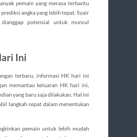
banyak pemain yang merasa terbantu
ediksi angka yang lebih tepat. Syair
 dianggap potensial untuk muncul
ri Ini
gan terbaru, informasi HK hari ini
gan memantau keluaran HK hari ini,
dian yang baru saja dilakukan. Hal ini
mbil langkah cepat dalam menentukan
ngkinkan pemain untuk lebih mudah