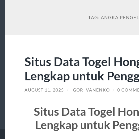
TAG:
ANGKA PENGE
Situs Data Togel Ho
Lengkap untuk Peng
AUGUST 11, 2025
/
IGOR IVANENKO
/
0 COMM
Situs Data Togel Ho
Lengkap untuk Peng