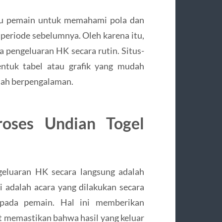
tu pemain untuk memahami pola dan
periode sebelumnya. Oleh karena itu,
 pengeluaran HK secara rutin. Situs-
entuk tabel atau grafik yang mudah
dah berpengalaman.
oses Undian Togel
ngeluaran HK secara langsung adalah
ni adalah acara yang dilakukan secara
kepada pemain. Hal ini memberikan
at memastikan bahwa hasil yang keluar