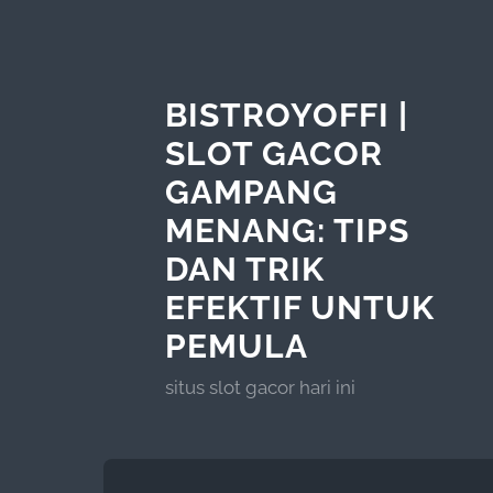
BISTROYOFFI |
SLOT GACOR
GAMPANG
MENANG: TIPS
DAN TRIK
EFEKTIF UNTUK
PEMULA
situs slot gacor hari ini