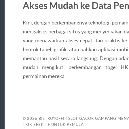
Akses Mudah ke Data Pe
Kini, dengan berkembangnya teknologi, pemai
mengakses berbagai situs yang menyediakan da
yang menawarkan akses cepat dan praktis ke 
bentuk tabel, grafik, atau bahkan aplikasi m
memantau hasil secara langsung. Dengan adan
mudah mengikuti perkembangan togel HK 
permainan mereka.
© 2026
BISTROYOFFI | SLOT GACOR GAMPANG MENA
TRIK EFEKTIF UNTUK PEMULA