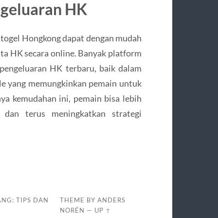
ngeluaran HK
n togel Hongkong dapat dengan mudah
ta HK secara online. Banyak platform
pengeluaran HK terbaru, baik dalam
obile yang memungkinkan pemain untuk
ya kemudahan ini, pemain bisa lebih
dan terus meningkatkan strategi
NG: TIPS DAN
THEME BY
ANDERS
NORÉN
—
UP ↑