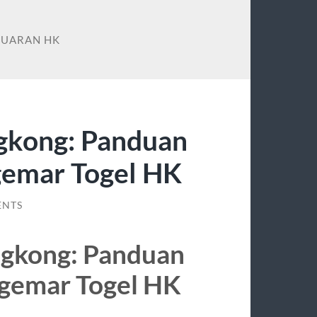
LUARAN HK
ngkong: Panduan
gemar Togel HK
ENTS
ngkong: Panduan
gemar Togel HK