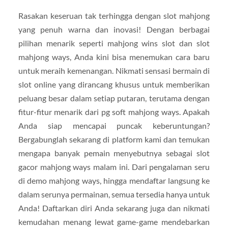
Rasakan keseruan tak terhingga dengan slot mahjong
yang penuh warna dan inovasi! Dengan berbagai
pilihan menarik seperti mahjong wins slot dan slot
mahjong ways, Anda kini bisa menemukan cara baru
untuk meraih kemenangan. Nikmati sensasi bermain di
slot online yang dirancang khusus untuk memberikan
peluang besar dalam setiap putaran, terutama dengan
fitur-fitur menarik dari pg soft mahjong ways. Apakah
Anda siap mencapai puncak keberuntungan?
Bergabunglah sekarang di platform kami dan temukan
mengapa banyak pemain menyebutnya sebagai slot
gacor mahjong ways malam ini. Dari pengalaman seru
di demo mahjong ways, hingga mendaftar langsung ke
dalam serunya permainan, semua tersedia hanya untuk
Anda! Daftarkan diri Anda sekarang juga dan nikmati
kemudahan menang lewat game-game mendebarkan