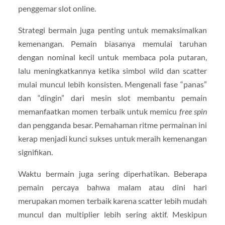
penggemar slot online.
Strategi bermain juga penting untuk memaksimalkan
kemenangan. Pemain biasanya memulai taruhan
dengan nominal kecil untuk membaca pola putaran,
lalu meningkatkannya ketika simbol wild dan scatter
mulai muncul lebih konsisten. Mengenali fase “panas”
dan “dingin” dari mesin slot membantu pemain
memanfaatkan momen terbaik untuk memicu
free spin
dan pengganda besar. Pemahaman ritme permainan ini
kerap menjadi kunci sukses untuk meraih kemenangan
signifikan.
Waktu bermain juga sering diperhatikan. Beberapa
pemain percaya bahwa malam atau dini hari
merupakan momen terbaik karena scatter lebih mudah
muncul dan multiplier lebih sering aktif. Meskipun