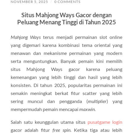
NOVEMBER 5, 2025
/
0 COMMENTS
Situs Mahjong Ways Gacor dengan
Peluang Menang Tinggi di Tahun 2025
Mahjong Ways
terus menjadi permainan slot online
yang digemari karena kombinasi tema oriental yang
menawan dan mekanisme permainan yang modern
serta menguntungkan. Banyak pemain kini memilih
situs Mahjong Ways gacor karena peluang
kemenangan yang lebih tinggi dan hasil yang lebih
konsisten. Di tahun 2025, popularitas permainan ini
semakin meningkat berkat fitur scatter yang lebih
sering muncul dan pengganda (
multiplier
) yang
mempermudah pemain mencapai
maxwin
.
Salah satu keunggulan utama situs
pusatgame login
gacor adalah fitur
free spin
. Ketika tiga atau lebih