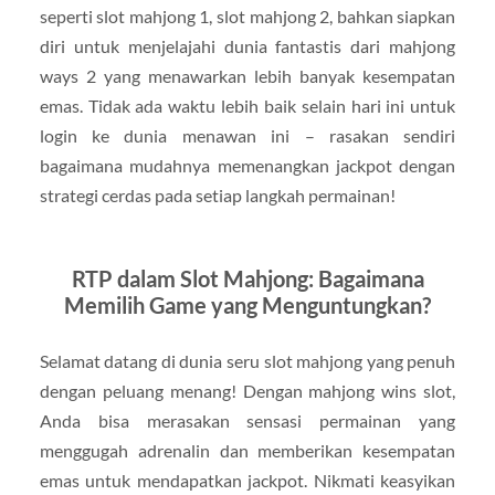
seperti slot mahjong 1, slot mahjong 2, bahkan siapkan
diri untuk menjelajahi dunia fantastis dari mahjong
ways 2 yang menawarkan lebih banyak kesempatan
emas. Tidak ada waktu lebih baik selain hari ini untuk
login ke dunia menawan ini – rasakan sendiri
bagaimana mudahnya memenangkan jackpot dengan
strategi cerdas pada setiap langkah permainan!
RTP dalam Slot Mahjong: Bagaimana
Memilih Game yang Menguntungkan?
Selamat datang di dunia seru slot mahjong yang penuh
dengan peluang menang! Dengan mahjong wins slot,
Anda bisa merasakan sensasi permainan yang
menggugah adrenalin dan memberikan kesempatan
emas untuk mendapatkan jackpot. Nikmati keasyikan