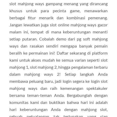
slot mahjong ways gampang menang yang dirancang
khusus untuk para pecinta game, menawarkan
berbagai fitur menarik dan kombinasi pemenang.
Jangan lewatkan juga slot online mahjong ways gacor
malam ini, tempat di mana keberuntungan menanti
setiap putaran. Cobalah demo dari pg soft mahjong
ways dan rasakan sendiri mengapa banyak pemain
beralih ke permainan ini! Daftar sekarang di platform
kami untuk akses mudah ke semua varian seperti slot
mahjong 1, slot mahjong 2, hingga pengalaman terbaru
dalam mahjong ways 2! Setiap langkah Anda
membawa peluang baru, jadi login segera ke login slot
mahjong ways dan raih kemenangan spektakuler
bersama teman-teman Anda. Bergabunglah dengan
komunitas kami dan buktikan bahwa hari ini adalah
hari keberuntungan Anda dengan mahjong slot,
sebuah petualangan tak terlupakan yang siap