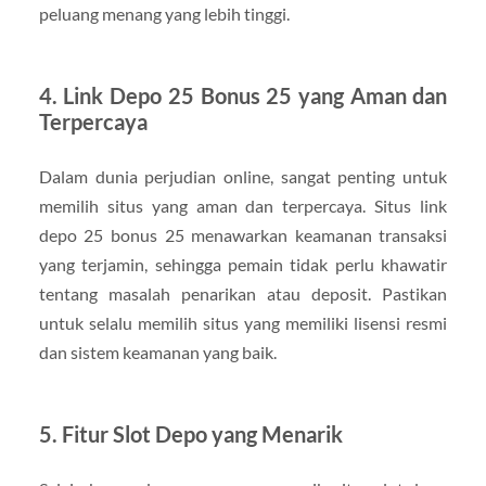
peluang menang yang lebih tinggi.
4. Link Depo 25 Bonus 25 yang Aman dan
Terpercaya
Dalam dunia perjudian online, sangat penting untuk
memilih situs yang aman dan terpercaya. Situs link
depo 25 bonus 25 menawarkan keamanan transaksi
yang terjamin, sehingga pemain tidak perlu khawatir
tentang masalah penarikan atau deposit. Pastikan
untuk selalu memilih situs yang memiliki lisensi resmi
dan sistem keamanan yang baik.
5. Fitur Slot Depo yang Menarik