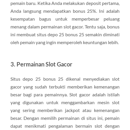
pemain baru. Ketika Anda melakukan deposit pertama,
Anda langsung mendapatkan bonus 25%. Ini adalah
kesempatan bagus untuk memperbesar peluang
menang dalam permainan slot gacor. Tentu saja, bonus
ini membuat situs depo 25 bonus 25 semakin diminati
oleh pemain yang ingin memperoleh keuntungan lebih.
3. Permainan Slot Gacor
Situs depo 25 bonus 25 dikenal menyediakan slot
gacor yang sudah terbukti memberikan kemenangan
besar bagi para pemainnya. Slot gacor adalah istilah
yang digunakan untuk menggambarkan mesin slot
yang sering memberikan jackpot atau kemenangan
besar. Dengan memilih permainan di situs ini, pemain
dapat menikmati pengalaman bermain slot dengan