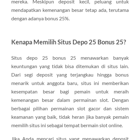
mereka. Meskipun deposit kecil, peluang untuk
mendapatkan kemenangan besar tetap ada, terutama
dengan adanya bonus 25%.
Kenapa Memilih Situs Depo 25 Bonus 25?
Situs depo 25 bonus 25 menawarkan banyak
keuntungan yang tidak bisa ditemukan di situs lain.
Dari segi deposit yang terjangkau hingga bonus
menarik untuk anggota baru, situs ini memberikan
kesempatan besar bagi pemain untuk meraih
kemenangan besar dalam permainan slot. Dengan
berbagai pilihan permainan slot gacor dan sistem
keamanan yang baik, tidak heran jika banyak pemain
memilih situs ini sebagai tempat bermain slot online.
Jika Anda mencari situs yang menawarkan deposit