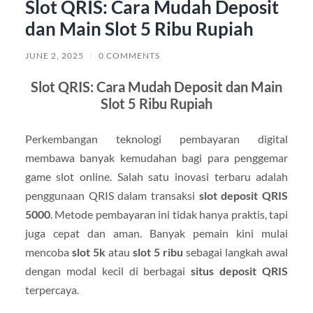
Slot QRIS: Cara Mudah Deposit
dan Main Slot 5 Ribu Rupiah
JUNE 2, 2025
/
0 COMMENTS
Slot QRIS: Cara Mudah Deposit dan Main
Slot 5 Ribu Rupiah
Perkembangan teknologi pembayaran digital
membawa banyak kemudahan bagi para penggemar
game slot online. Salah satu inovasi terbaru adalah
penggunaan QRIS dalam transaksi
slot deposit QRIS
5000
. Metode pembayaran ini tidak hanya praktis, tapi
juga cepat dan aman. Banyak pemain kini mulai
mencoba
slot 5k
atau
slot 5 ribu
sebagai langkah awal
dengan modal kecil di berbagai
situs deposit QRIS
terpercaya.