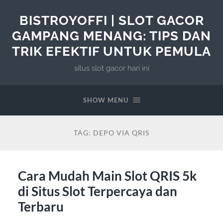
BISTROYOFFI | SLOT GACOR
GAMPANG MENANG: TIPS DAN
TRIK EFEKTIF UNTUK PEMULA
situs slot gacor hari ini
SHOW MENU
TAG:
DEPO VIA QRIS
Cara Mudah Main Slot QRIS 5k
di Situs Slot Terpercaya dan
Terbaru