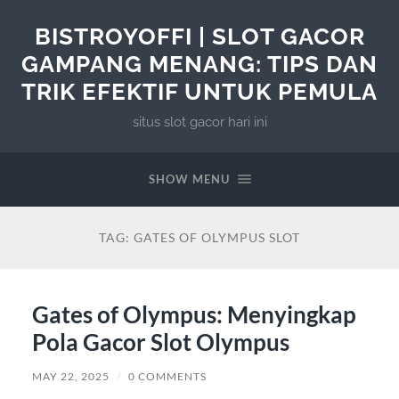
BISTROYOFFI | SLOT GACOR
GAMPANG MENANG: TIPS DAN
TRIK EFEKTIF UNTUK PEMULA
situs slot gacor hari ini
SHOW MENU
TAG:
GATES OF OLYMPUS SLOT
Gates of Olympus: Menyingkap
Pola Gacor Slot Olympus
MAY 22, 2025
/
0 COMMENTS