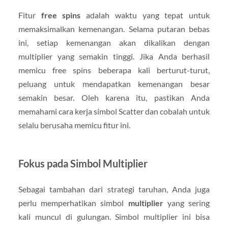
Fitur
free
spins
adalah
waktu
yang
tepat
untuk
memaksimalkan
kemenangan.
Selama
putaran
bebas
ini,
setiap
kemenangan
akan
dikalikan
dengan
multiplier
yang
semakin
tinggi.
Jika
Anda
berhasil
memicu
free
spins
beberapa
kali
berturut-
turut,
peluang
untuk
mendapatkan
kemenangan
besar
semakin
besar.
Oleh
karena
itu,
pastikan
Anda
memahami
cara
kerja
simbol
Scatter
dan
cobalah
untuk
selalu
berusaha
memicu
fitur
ini.
Fokus
pada
Simbol
Multiplier
Sebagai
tambahan
dari
strategi
taruhan,
Anda
juga
perlu
memperhatikan
simbol
multiplier
yang
sering
kali
muncul
di
gulungan.
Simbol
multiplier
ini
bisa