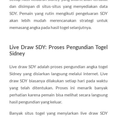
dan disimpan di situs-situs yang menyediakan data
SDY. Pemain yang rutin mengikuti pengeluaran SDY
akan lebih mudah merencanakan strategi untuk
memasang angka pada hasil togel selanjutnya.
Live Draw SDY: Proses Pengundian Togel
Sidney
Live draw SDY adalah proses pengundian angka togel
Sidney yang disiarkan langsung melalui internet. Live
draw SDY biasanya dilakukan setiap hari pada waktu
yang telah ditentukan. Proses ini menarik banyak
perhatian karena pemain bisa melihat secara langsung
hasil pengundian yang keluar.
Banyak situs togel yang menyiarkan live draw SDY