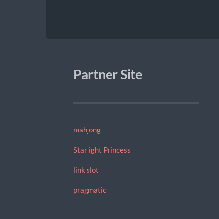
Partner Site
mahjong
Starlight Princess
link slot
pragmatic