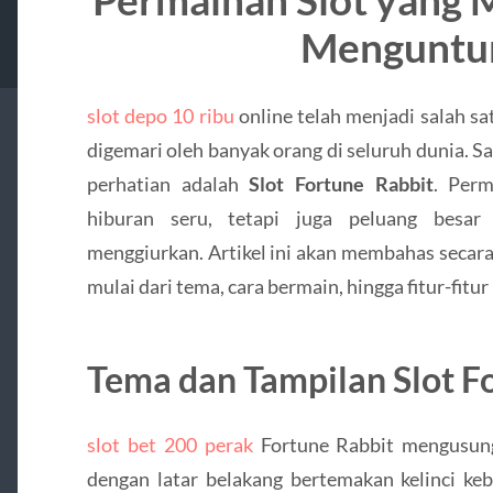
Menguntu
slot depo 10 ribu
online telah menjadi salah sa
digemari oleh banyak orang di seluruh dunia. S
perhatian adalah
Slot Fortune Rabbit
. Per
hiburan seru, tetapi juga peluang besa
menggiurkan. Artikel ini akan membahas secara
mulai dari tema, cara bermain, hingga fitur-fitu
Tema dan Tampilan Slot F
slot bet 200 perak
Fortune Rabbit mengusung
dengan latar belakang bertemakan kelinci keb