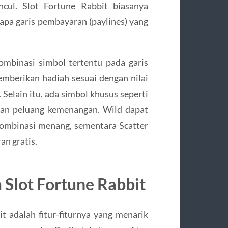
cul. Slot Fortune Rabbit biasanya
pa garis pembayaran (paylines) yang
mbinasi simbol tertentu pada garis
mberikan hadiah sesuai dengan nilai
Selain itu, ada simbol khusus seperti
an peluang kemenangan. Wild dapat
ombinasi menang, sementara Scatter
an gratis.
 Slot Fortune Rabbit
t adalah fitur-fiturnya yang menarik