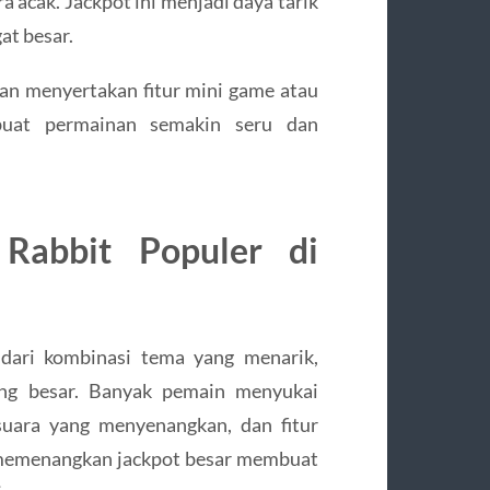
 acak. Jackpot ini menjadi daya tarik
at besar.
an menyertakan fitur mini game atau
buat permainan semakin seru dan
Rabbit Populer di
 dari kombinasi tema yang menarik,
ng besar. Banyak pemain menyukai
suara yang menyenangkan, dan fitur
 memenangkan jackpot besar membuat