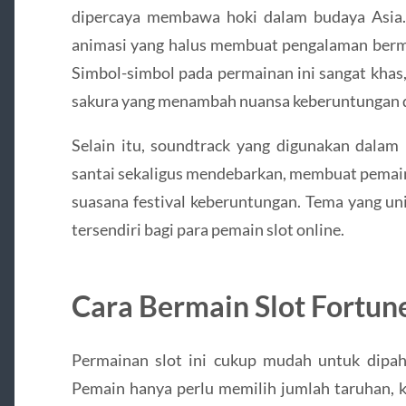
dipercaya membawa hoki dalam budaya Asia.
animasi yang halus membuat pengalaman ber
Simbol-simbol pada permainan ini sangat khas, 
sakura yang menambah nuansa keberuntungan
Selain itu, soundtrack yang digunakan dala
santai sekaligus mendebarkan, membuat pemain
suasana festival keberuntungan. Tema yang uni
tersendiri bagi para pemain slot online.
Cara Bermain Slot Fortun
Permainan slot ini cukup mudah untuk dipah
Pemain hanya perlu memilih jumlah taruhan, 