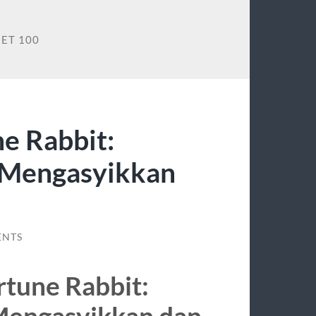
BET 100
e Rabbit:
 Mengasyikkan
ENTS
rtune Rabbit:
Mengasyikkan dan