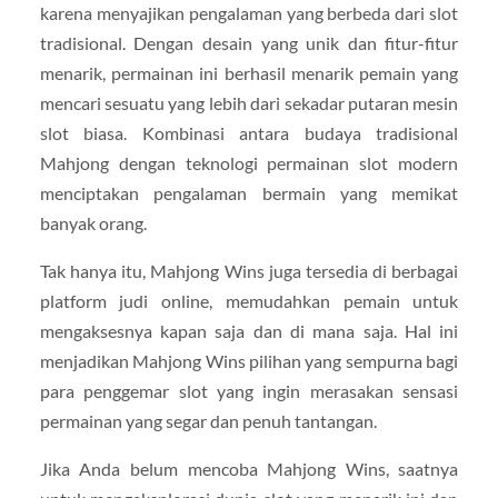
karena menyajikan pengalaman yang berbeda dari slot
tradisional. Dengan desain yang unik dan fitur-fitur
menarik, permainan ini berhasil menarik pemain yang
mencari sesuatu yang lebih dari sekadar putaran mesin
slot biasa. Kombinasi antara budaya tradisional
Mahjong dengan teknologi permainan slot modern
menciptakan pengalaman bermain yang memikat
banyak orang.
Tak hanya itu, Mahjong Wins juga tersedia di berbagai
platform judi online, memudahkan pemain untuk
mengaksesnya kapan saja dan di mana saja. Hal ini
menjadikan Mahjong Wins pilihan yang sempurna bagi
para penggemar slot yang ingin merasakan sensasi
permainan yang segar dan penuh tantangan.
Jika Anda belum mencoba Mahjong Wins, saatnya