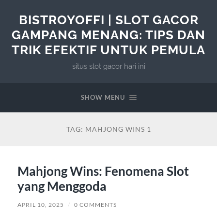
BISTROYOFFI | SLOT GACOR
GAMPANG MENANG: TIPS DAN
TRIK EFEKTIF UNTUK PEMULA
situs slot gacor hari ini
SHOW MENU
TAG:
MAHJONG WINS 1
Mahjong Wins: Fenomena Slot
yang Menggoda
APRIL 10, 2025
/
0 COMMENTS