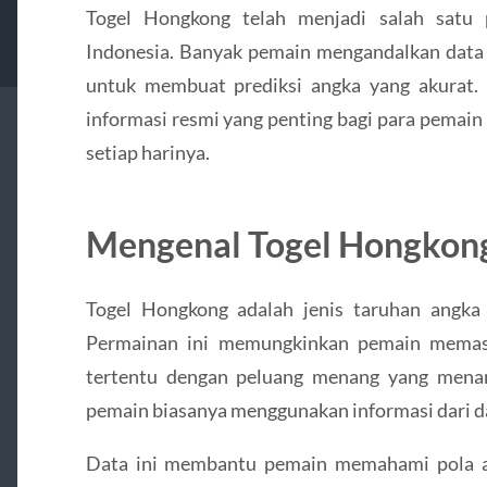
Togel Hongkong telah menjadi salah satu 
Indonesia. Banyak pemain mengandalkan data
untuk membuat prediksi angka yang akurat.
informasi resmi yang penting bagi para pemai
setiap harinya.
Mengenal Togel Hongkong
Togel Hongkong adalah jenis taruhan angka
Permainan ini memungkinkan pemain memas
tertentu dengan peluang menang yang menar
pemain biasanya menggunakan informasi dari 
Data ini membantu pemain memahami pola an