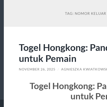
TAG:
NOMOR KELUAR
Togel Hongkong: Pan
untuk Pemain
NOVEMBER 26, 2025
/
AGNIESZKA KWIATKOWS
Togel Hongkong: P
untuk Pe