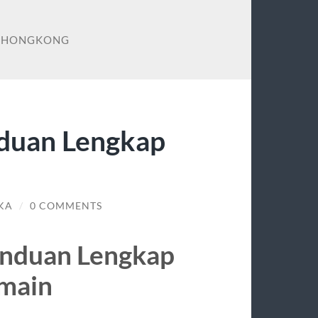
 HONGKONG
duan Lengkap
KA
/
0 COMMENTS
anduan Lengkap
main