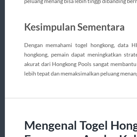
peluang menang bisa lebih tinggi dibanding ber
Kesimpulan Sementara
Dengan memahami togel hongkong, data HK
hongkong, pemain dapat meningkatkan strat
akurat dari Hongkong Pools sangat membantu
lebih tepat dan memaksimalkan peluang menan
Mengenal Togel Hon