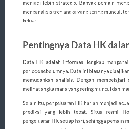
menjadi lebih strategis. Banyak pemain men
menganalisis tren angka yang sering muncul, te
keluar.
Pentingnya Data HK dalam
Data HK adalah informasi lengkap mengenai 
periode sebelumnya. Data ini biasanya disajika
memudahkan analisis. Dengan mempelajari 
melihat angka mana yang sering muncul dan man
Selain itu, pengeluaran HK harian menjadi ac
prediksi yang lebih tepat. Situs resmi H
pengeluaran HK setiap hari, sehingga pemain m