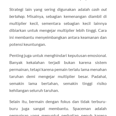
Strategi lain yang sering digunakan adalah
cash out
bertahap
. Misalnya, sebagian kemenangan diambil di
multiplier kecil, sementara sebagian kecil lainnya
dibiarkan untuk mengejar multiplier lebih tinggi. Cara
ini membantu menyeimbangkan antara keamanan dan
potensi keuntungan.
Penting juga untuk menghindari keputusan emosional.
Banyak kekalahan terjadi bukan karena sistem
permainan, tetapi karena pemain terlalu lama menahan
taruhan demi mengejar multiplier besar. Padahal,
semakin lama bertahan, semakin tinggi risiko
kehilangan seluruh taruhan.
Selain itu, bermain dengan fokus dan tidak terburu-
buru juga sangat membantu. Spaceman adalah
permainan yang menuntut perhatian penuh karena