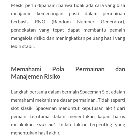
Meski perlu dipahami bahwa tidak ada cara yang bisa
menjamin kemenangan pasti dalam permainan
berbasis RNG (Random Number Generator),
pendekatan yang tepat dapat membantu pemain
mengelola risiko dan meningkatkan peluang hasil yang
lebih stabil.
Memahami Pola Permainan dan
Manajemen Risiko
Langkah pertama dalam bermain Spaceman Slot adalah
memahami mekanisme dasar permainan. Tidak seperti
slot klasik, Spaceman menuntut keputusan aktif dari
pemain, terutama dalam menentukan kapan harus
melakukan
cash out
. Inilah faktor terpenting yang
menentukan hasil akhir.