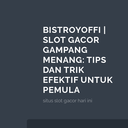
BISTROYOFFI |
SLOT GACOR
GAMPANG
MENANG: TIPS
DAN TRIK
EFEKTIF UNTUK
PEMULA
situs slot gacor hari ini