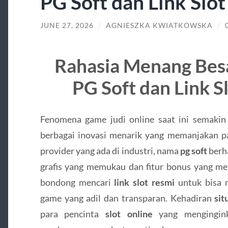
PG Soft dan Link Slo
JUNE 27, 2026
/
AGNIESZKA KWIATKOWSKA
/
Rahasia Menang Besa
PG Soft dan Link S
Fenomena game judi online saat ini semaki
berbagai inovasi menarik yang memanjakan pa
provider yang ada di industri, nama
pg soft
berha
grafis yang memukau dan fitur bonus yang m
bondong mencari
link slot resmi
untuk bisa 
game yang adil dan transparan. Kehadiran
sit
para pencinta
slot online
yang mengingink