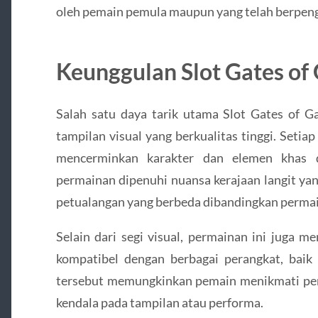
oleh pemain pemula maupun yang telah berpen
Keunggulan Slot Gates of
Salah satu daya tarik utama Slot Gates of 
tampilan visual yang berkualitas tinggi. Setia
mencerminkan karakter dan elemen khas d
permainan dipenuhi nuansa kerajaan langit y
petualangan yang berbeda dibandingkan permain
Selain dari segi visual, permainan ini juga m
kompatibel dengan berbagai perangkat, bai
tersebut memungkinkan pemain menikmati pe
kendala pada tampilan atau performa.