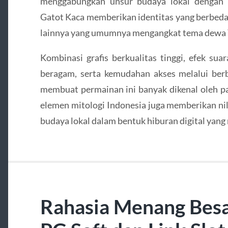
menggabungkan unsur budaya lokal dengan 
Gatot Kaca memberikan identitas yang berbeda
lainnya yang umumnya mengangkat tema dewa Y
Kombinasi grafis berkualitas tinggi, efek sua
beragam, serta kemudahan akses melalui berb
membuat permainan ini banyak dikenal oleh pa
elemen mitologi Indonesia juga memberikan ni
budaya lokal dalam bentuk hiburan digital yan
Rahasia Menang Besar