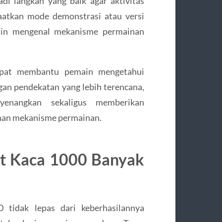
i langkah yang baik agar aktivitas
faatkan mode demonstrasi atau versi
main mengenal mekanisme permainan
apat membantu pemain mengetahui
ngan pendekatan yang lebih terencana,
yenangkan sekaligus memberikan
han mekanisme permainan.
ot Kaca 1000 Banyak
 tidak lepas dari keberhasilannya