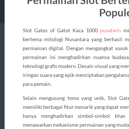
Popul
Slot Gates of Gatot Kaca 1000
pusatwin
mer
bertema mitologi Nusantara yang berhasil 
permainan digital. Dengan mengangkat sosok 
permainan ini menghadirkan nuansa budaya
teknologi grafis modern. Desain visual yang men
iringan suara yang epik menciptakan pengalam
para pemain.
Selain mengusung tema yang unik, Slot Gat
memiliki berbagai fitur menarik yang dapat me
hanya menghadirkan simbol-simbol khas 
menawarkan mekanisme permainan yang mudah 