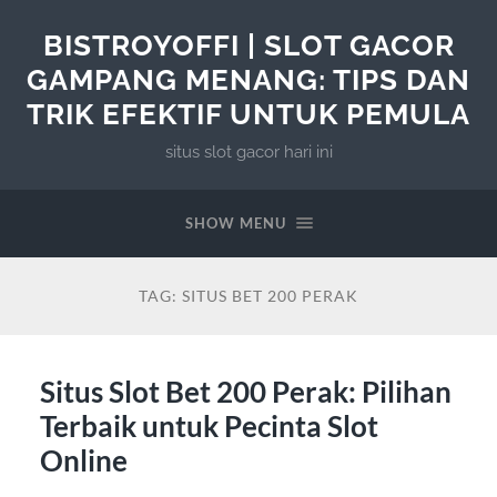
BISTROYOFFI | SLOT GACOR
GAMPANG MENANG: TIPS DAN
TRIK EFEKTIF UNTUK PEMULA
situs slot gacor hari ini
SHOW MENU
TAG:
SITUS BET 200 PERAK
Situs Slot Bet 200 Perak: Pilihan
Terbaik untuk Pecinta Slot
Online