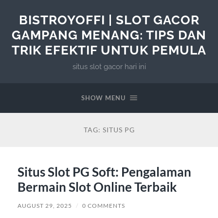
BISTROYOFFI | SLOT GACOR
GAMPANG MENANG: TIPS DAN
TRIK EFEKTIF UNTUK PEMULA
situs slot gacor hari ini
SHOW MENU
TAG:
SITUS PG
Situs Slot PG Soft: Pengalaman
Bermain Slot Online Terbaik
AUGUST 29, 2025
/
0 COMMENTS