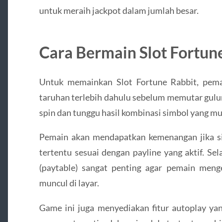
untuk meraih jackpot dalam jumlah besar.
Cara Bermain Slot Fortun
Untuk memainkan Slot Fortune Rabbit, pem
taruhan terlebih dahulu sebelum memutar gulun
spin dan tunggu hasil kombinasi simbol yang mu
Pemain akan mendapatkan kemenangan jika s
tertentu sesuai dengan payline yang aktif. S
(paytable) sangat penting agar pemain menge
muncul di layar.
Game ini juga menyediakan fitur autoplay y