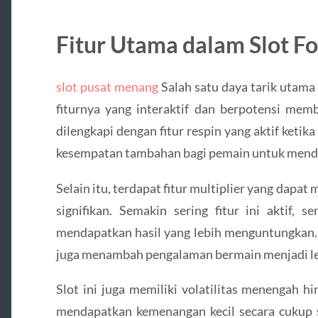
Fitur Utama dalam Slot F
slot pusat menang
Salah satu daya tarik utama 
fiturnya yang interaktif dan berpotensi mem
dilengkapi dengan fitur respin yang aktif keti
kesempatan tambahan bagi pemain untuk mend
Selain itu, terdapat fitur multiplier yang dapa
signifikan. Semakin sering fitur ini aktif,
mendapatkan hasil yang lebih menguntungkan. 
juga menambah pengalaman bermain menjadi le
Slot ini juga memiliki volatilitas menengah hi
mendapatkan kemenangan kecil secara cukup s