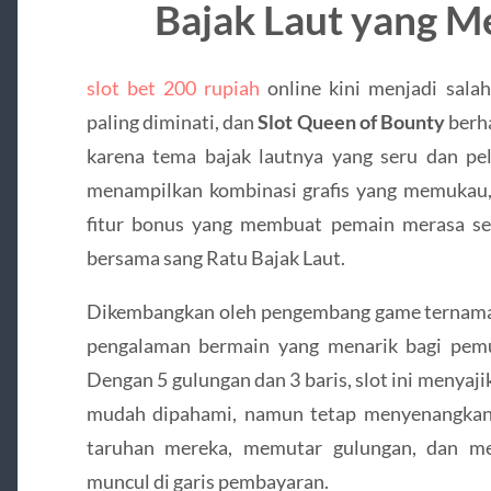
Bajak Laut yang 
slot bet 200 rupiah
online kini menjadi salah
paling diminati, dan
Slot Queen of Bounty
berha
karena tema bajak lautnya yang seru dan pe
menampilkan kombinasi grafis yang memukau, su
fitur bonus yang membuat pemain merasa sep
bersama sang Ratu Bajak Laut.
Dikembangkan oleh pengembang game ternam
pengalaman bermain yang menarik bagi pem
Dengan 5 gulungan dan 3 baris, slot ini menya
mudah dipahami, namun tetap menyenangkan
taruhan mereka, memutar gulungan, dan m
muncul di garis pembayaran.