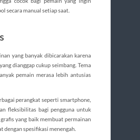
ingga cocok bagi pemain yang ingin
l secara manual setiap saat.
s
inan yang banyak dibicarakan karena
 yang dianggap cukup seimbang. Tema
anyak pemain merasa lebih antusias
erbagai perangkat seperti smartphone,
n fleksibilitas bagi pengguna untuk
i grafis yang baik membuat permainan
t dengan spesifikasi menengah.