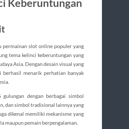
ci Keberuntungan
it
u permainan slot online populer yang
ung tema kelinci keberuntungan yang
daya Asia. Dengan desain visual yang
i berhasil menarik perhatian banyak
esia.
5 gulungan dengan berbagai simbol
n, dan simbol tradisional lainnya yang
juga dikenal memiliki mekanisme yang
ula maupun pemain berpengalaman.