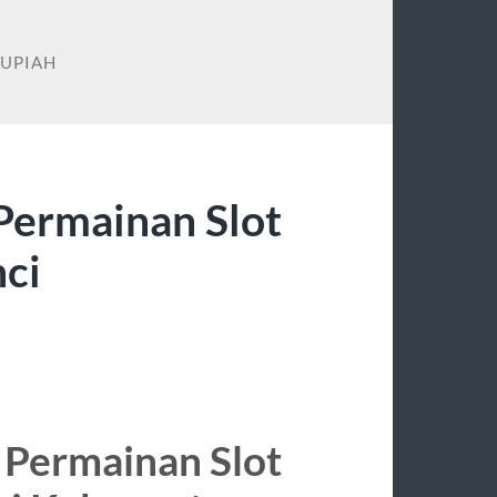
RUPIAH
 Permainan Slot
ci
S
: Permainan Slot