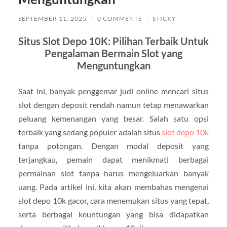
SEPTEMBER 11, 2025
/
0 COMMENTS
/
STICKY
Situs Slot Depo 10K: Pilihan Terbaik Untuk
Pengalaman Bermain Slot yang
Menguntungkan
Saat ini, banyak penggemar judi online mencari situs
slot dengan deposit rendah namun tetap menawarkan
peluang kemenangan yang besar. Salah satu opsi
terbaik yang sedang populer adalah situs
slot depo 10k
tanpa potongan
. Dengan modal deposit yang
terjangkau, pemain dapat menikmati berbagai
permainan slot tanpa harus mengeluarkan banyak
uang. Pada artikel ini, kita akan membahas mengenai
slot depo 10k gacor, cara menemukan situs yang tepat,
serta berbagai keuntungan yang bisa didapatkan