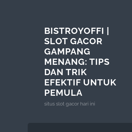
BISTROYOFFI |
SLOT GACOR
GAMPANG
MENANG: TIPS
DAN TRIK
EFEKTIF UNTUK
PEMULA
situs slot gacor hari ini