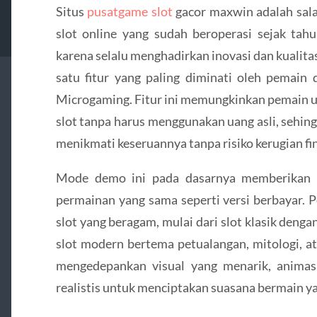
Situs
pusatgame slot
gacor maxwin adalah sala
slot online yang sudah beroperasi sejak tahu
karena selalu menghadirkan inovasi dan kualita
satu fitur yang paling diminati oleh pemain 
Microgaming. Fitur ini memungkinkan pemain 
slot tanpa harus menggunakan uang asli, sehing
menikmati keseruannya tanpa risiko kerugian fin
Mode demo ini pada dasarnya memberikan a
permainan yang sama seperti versi berbayar.
slot yang beragam, mulai dari slot klasik deng
slot modern bertema petualangan, mitologi, at
mengedepankan visual yang menarik, animasi
realistis untuk menciptakan suasana bermain 