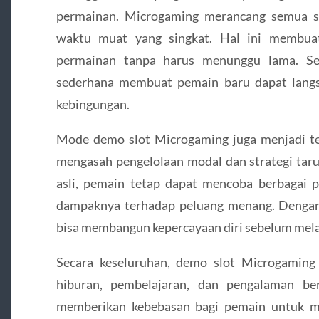
permainan. Microgaming merancang semua sl
waktu muat yang singkat. Hal ini membua
permainan tanpa harus menunggu lama. Sel
sederhana membuat pemain baru dapat lang
kebingungan.
Mode demo slot Microgaming juga menjadi t
mengasah pengelolaan modal dan strategi tar
asli, pemain tetap dapat mencoba berbagai 
dampaknya terhadap peluang menang. Dengan 
bisa membangun kepercayaan diri sebelum mel
Secara keseluruhan, demo slot Microgaming
hiburan, pembelajaran, dan pengalaman ber
memberikan kebebasan bagi pemain untuk me