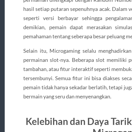
hasil setiap putaran sepenuhnya acak. Dalam 
seperti versi berbayar sehingga pengalam
demikian, pemain dapat merasakan simulas
pemahaman tentang seberapa besar peluang me
Selain itu, Microgaming selalu menghadirkan
permainan slot-nya. Beberapa slot memiliki pu
tambahan, atau fitur interaktif seperti membuk
tersembunyi. Semua fitur ini bisa diakses se
pemain tidak hanya sekadar berlatih, tetapi j
bermain yang seru dan menyenangkan.
Kelebihan dan Daya Tari