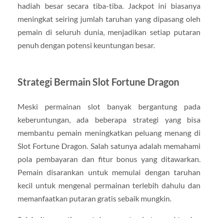
hadiah besar secara tiba-tiba. Jackpot ini biasanya
meningkat seiring jumlah taruhan yang dipasang oleh
pemain di seluruh dunia, menjadikan setiap putaran
penuh dengan potensi keuntungan besar.
Strategi Bermain Slot Fortune Dragon
Meski permainan slot banyak bergantung pada
keberuntungan, ada beberapa strategi yang bisa
membantu pemain meningkatkan peluang menang di
Slot Fortune Dragon. Salah satunya adalah memahami
pola pembayaran dan fitur bonus yang ditawarkan.
Pemain disarankan untuk memulai dengan taruhan
kecil untuk mengenal permainan terlebih dahulu dan
memanfaatkan putaran gratis sebaik mungkin.