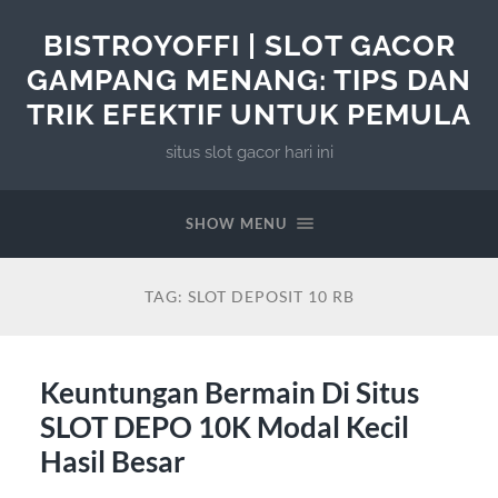
BISTROYOFFI | SLOT GACOR
GAMPANG MENANG: TIPS DAN
TRIK EFEKTIF UNTUK PEMULA
situs slot gacor hari ini
SHOW MENU
TAG:
SLOT DEPOSIT 10 RB
Keuntungan Bermain Di Situs
SLOT DEPO 10K Modal Kecil
Hasil Besar