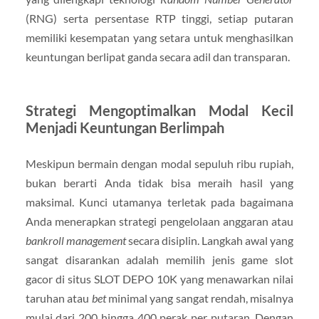
(RNG) serta persentase RTP tinggi, setiap putaran
memiliki kesempatan yang setara untuk menghasilkan
keuntungan berlipat ganda secara adil dan transparan.
Strategi Mengoptimalkan Modal Kecil
Menjadi Keuntungan Berlimpah
Meskipun bermain dengan modal sepuluh ribu rupiah,
bukan berarti Anda tidak bisa meraih hasil yang
maksimal. Kunci utamanya terletak pada bagaimana
Anda menerapkan strategi pengelolaan anggaran atau
bankroll management
secara disiplin. Langkah awal yang
sangat disarankan adalah memilih jenis game slot
gacor di situs SLOT DEPO 10K yang menawarkan nilai
taruhan atau
bet
minimal yang sangat rendah, misalnya
mulai dari 200 hingga 400 perak per putaran. Dengan