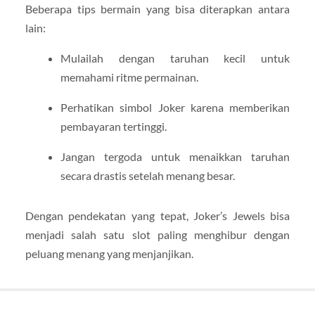
Beberapa tips bermain yang bisa diterapkan antara
lain:
Mulailah dengan taruhan kecil untuk
memahami ritme permainan.
Perhatikan simbol Joker karena memberikan
pembayaran tertinggi.
Jangan tergoda untuk menaikkan taruhan
secara drastis setelah menang besar.
Dengan pendekatan yang tepat, Joker’s Jewels bisa
menjadi salah satu slot paling menghibur dengan
peluang menang yang menjanjikan.