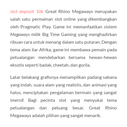
slot deposit 10k
Great Rhino Megaways merupakan
salah satu permainan slot online yang dikembangkan
oleh Pragmatic Play. Game ini memanfaatkan sistem
Megaways
milik Big Time Gaming yang menghadirkan
ribuan cara untuk menang dalam satu putaran. Dengan
tema alam liar Afrika, game ini membawa pemain pada
petualangan mendebarkan bersama hewan-hewan
eksotis seperti badak, cheetah, dan gorila.
Latar belakang grafisnya menampilkan padang sabana
yang indah, suara alam yang realistis, dan animasi yang
halus, menciptakan pengalaman bermain yang sangat
imersif. Bagi pecinta slot yang menyukai tema
petualangan dan peluang besar, Great Rhino
Megaways adalah pilihan yang sangat menarik.