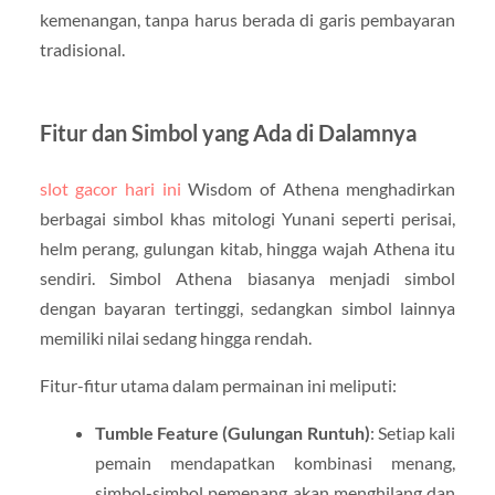
kemenangan, tanpa harus berada di garis pembayaran
tradisional.
Fitur dan Simbol yang Ada di Dalamnya
slot gacor hari ini
Wisdom of Athena menghadirkan
berbagai simbol khas mitologi Yunani seperti perisai,
helm perang, gulungan kitab, hingga wajah Athena itu
sendiri. Simbol Athena biasanya menjadi simbol
dengan bayaran tertinggi, sedangkan simbol lainnya
memiliki nilai sedang hingga rendah.
Fitur-fitur utama dalam permainan ini meliputi:
Tumble Feature (Gulungan Runtuh)
: Setiap kali
pemain mendapatkan kombinasi menang,
simbol-simbol pemenang akan menghilang dan