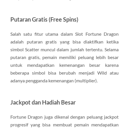
Putaran Gratis (Free Spins)
Salah satu fitur utama dalam Slot Fortune Dragon
adalah putaran gratis yang bisa diaktifkan ketika
simbol Scatter muncul dalam jumlah tertentu. Selama
putaran gratis, pemain memiliki peluang lebih besar
untuk mendapatkan kemenangan besar karena
beberapa simbol bisa berubah menjadi Wild atau
adanya pengganda kemenangan (multiplier).
Jackpot dan Hadiah Besar
Fortune Dragon juga dikenal dengan peluang jackpot
progresif yang bisa membuat pemain mendapatkan