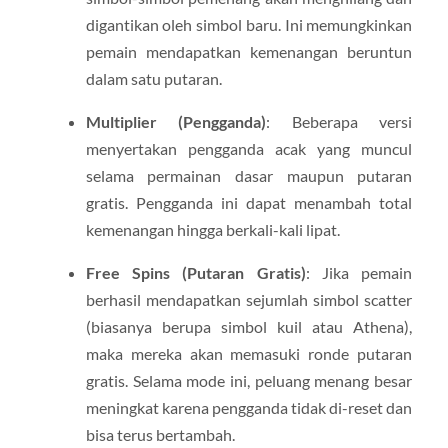
digantikan oleh simbol baru. Ini memungkinkan
pemain mendapatkan kemenangan beruntun
dalam satu putaran.
Multiplier (Pengganda)
: Beberapa versi
menyertakan pengganda acak yang muncul
selama permainan dasar maupun putaran
gratis. Pengganda ini dapat menambah total
kemenangan hingga berkali-kali lipat.
Free Spins (Putaran Gratis)
: Jika pemain
berhasil mendapatkan sejumlah simbol scatter
(biasanya berupa simbol kuil atau Athena),
maka mereka akan memasuki ronde putaran
gratis. Selama mode ini, peluang menang besar
meningkat karena pengganda tidak di-reset dan
bisa terus bertambah.