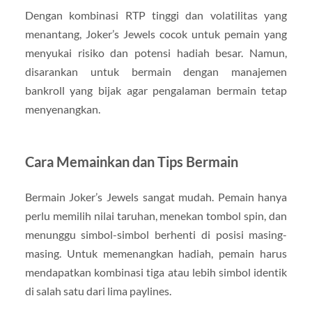
Dengan kombinasi RTP tinggi dan volatilitas yang
menantang, Joker’s Jewels cocok untuk pemain yang
menyukai risiko dan potensi hadiah besar. Namun,
disarankan untuk bermain dengan manajemen
bankroll yang bijak agar pengalaman bermain tetap
menyenangkan.
Cara Memainkan dan Tips Bermain
Bermain Joker’s Jewels sangat mudah. Pemain hanya
perlu memilih nilai taruhan, menekan tombol spin, dan
menunggu simbol-simbol berhenti di posisi masing-
masing. Untuk memenangkan hadiah, pemain harus
mendapatkan kombinasi tiga atau lebih simbol identik
di salah satu dari lima paylines.