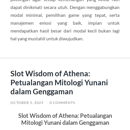
dapat dinikmati secara utuh. Dengan menggabungkan
modal minimal, pemilihan game yang tepat, serta
manajemen emosi yang baik, impian untuk
mendapatkan hasil besar dari modal kecil bukan lagi
hal yang mustahil untuk diwujudkan.
Slot Wisdom of Athena:
Petualangan Mitologi Yunani
dalam Genggaman
OCTOBER 5, 2025
/
0 COMMENTS
Slot Wisdom of Athena: Petualangan
Mitologi Yunani dalam Genggaman