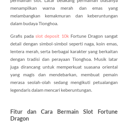
permainan slot. Latar belakang permainan biasanya
menampilkan warna merah dan emas yang
melambangkan kemakmuran dan keberuntungan
dalam budaya Tionghoa.
Grafis pada
slot deposit 10k
Fortune Dragon sangat
detail dengan simbol-simbol seperti naga, koin emas,
lentera merah, serta berbagai karakter yang berkaitan
dengan tradisi dan perayaan Tionghoa. Musik latar
juga dirancang untuk memperkuat suasana oriental
yang magis dan mendebarkan, membuat pemain
merasa seolah-olah sedang mengikuti petualangan
legendaris dalam mencari keberuntungan.
Fitur dan Cara Bermain Slot Fortune
Dragon