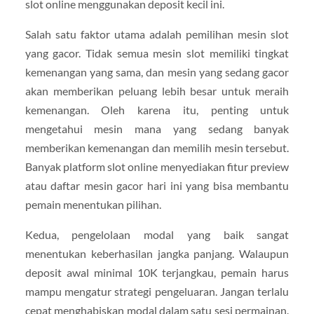
slot online menggunakan deposit kecil ini.
Salah satu faktor utama adalah pemilihan mesin slot
yang gacor. Tidak semua mesin slot memiliki tingkat
kemenangan yang sama, dan mesin yang sedang gacor
akan memberikan peluang lebih besar untuk meraih
kemenangan. Oleh karena itu, penting untuk
mengetahui mesin mana yang sedang banyak
memberikan kemenangan dan memilih mesin tersebut.
Banyak platform slot online menyediakan fitur preview
atau daftar mesin gacor hari ini yang bisa membantu
pemain menentukan pilihan.
Kedua, pengelolaan modal yang baik sangat
menentukan keberhasilan jangka panjang. Walaupun
deposit awal minimal 10K terjangkau, pemain harus
mampu mengatur strategi pengeluaran. Jangan terlalu
cepat menghabiskan modal dalam satu sesi permainan.