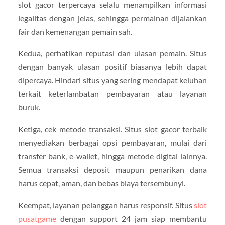
slot gacor terpercaya selalu menampilkan informasi
legalitas dengan jelas, sehingga permainan dijalankan
fair dan kemenangan pemain sah.
Kedua, perhatikan reputasi dan ulasan pemain. Situs
dengan banyak ulasan positif biasanya lebih dapat
dipercaya. Hindari situs yang sering mendapat keluhan
terkait keterlambatan pembayaran atau layanan
buruk.
Ketiga, cek metode transaksi. Situs slot gacor terbaik
menyediakan berbagai opsi pembayaran, mulai dari
transfer bank, e-wallet, hingga metode digital lainnya.
Semua transaksi deposit maupun penarikan dana
harus cepat, aman, dan bebas biaya tersembunyi.
Keempat, layanan pelanggan harus responsif. Situs
slot
pusatgame
dengan support 24 jam siap membantu