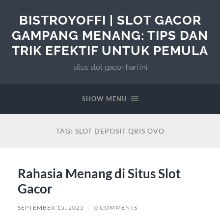
BISTROYOFFI | SLOT GACOR
GAMPANG MENANG: TIPS DAN
TRIK EFEKTIF UNTUK PEMULA
situs slot gacor hari ini
SHOW MENU
TAG:
SLOT DEPOSIT QRIS OVO
Rahasia Menang di Situs Slot
Gacor
SEPTEMBER 15, 2025
/
0 COMMENTS