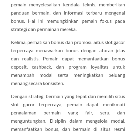
pemain menyelesaikan kendala teknis, memberikan
panduan bermain, dan informasi terbaru mengenai
bonus. Hal ini memungkinkan pemain fokus pada
strategi dan permainan mereka.
Kelima, perhatikan bonus dan promosi. Situs slot gacor
terpercaya menawarkan bonus dengan aturan jelas
dan realistis. Pemain dapat memanfaatkan bonus
deposit, cashback, dan program loyalitas untuk
menambah modal serta meningkatkan peluang
menang secara konsisten.
Dengan strategi bermain yang tepat dan memilih situs
slot gacor terpercaya, pemain dapat menikmati
pengalaman bermain yang fair, seru, dan
menguntungkan. Disiplin dalam mengelola modal,
memanfaatkan bonus, dan bermain di situs resmi