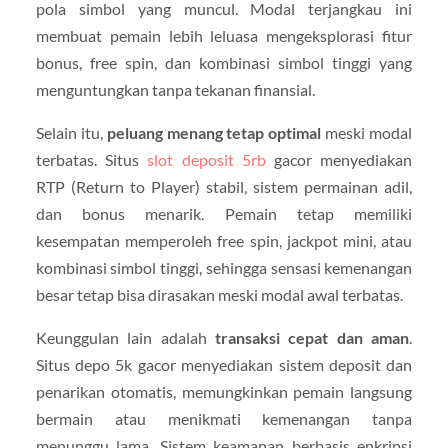
pola simbol yang muncul. Modal terjangkau ini
membuat pemain lebih leluasa mengeksplorasi fitur
bonus, free spin, dan kombinasi simbol tinggi yang
menguntungkan tanpa tekanan finansial.
Selain itu,
peluang menang tetap optimal
meski modal
terbatas. Situs
slot deposit 5rb
gacor menyediakan
RTP (Return to Player) stabil, sistem permainan adil,
dan bonus menarik. Pemain tetap memiliki
kesempatan memperoleh free spin, jackpot mini, atau
kombinasi simbol tinggi, sehingga sensasi kemenangan
besar tetap bisa dirasakan meski modal awal terbatas.
Keunggulan lain adalah
transaksi cepat dan aman
.
Situs depo 5k gacor menyediakan sistem deposit dan
penarikan otomatis, memungkinkan pemain langsung
bermain atau menikmati kemenangan tanpa
menunggu lama. Sistem keamanan berbasis enkripsi