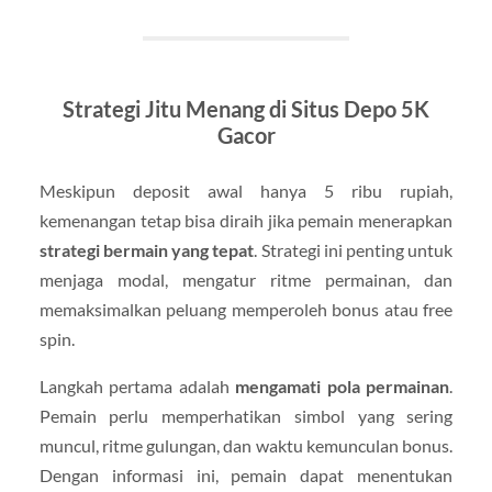
Strategi Jitu Menang di Situs Depo 5K
Gacor
Meskipun deposit awal hanya 5 ribu rupiah,
kemenangan tetap bisa diraih jika pemain menerapkan
strategi bermain yang tepat
. Strategi ini penting untuk
menjaga modal, mengatur ritme permainan, dan
memaksimalkan peluang memperoleh bonus atau free
spin.
Langkah pertama adalah
mengamati pola permainan
.
Pemain perlu memperhatikan simbol yang sering
muncul, ritme gulungan, dan waktu kemunculan bonus.
Dengan informasi ini, pemain dapat menentukan