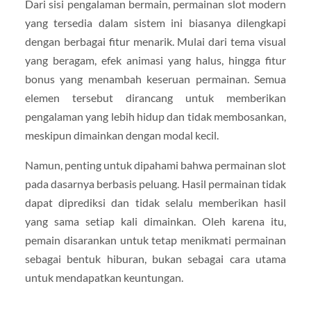
Dari sisi pengalaman bermain, permainan slot modern
yang tersedia dalam sistem ini biasanya dilengkapi
dengan berbagai fitur menarik. Mulai dari tema visual
yang beragam, efek animasi yang halus, hingga fitur
bonus yang menambah keseruan permainan. Semua
elemen tersebut dirancang untuk memberikan
pengalaman yang lebih hidup dan tidak membosankan,
meskipun dimainkan dengan modal kecil.
Namun, penting untuk dipahami bahwa permainan slot
pada dasarnya berbasis peluang. Hasil permainan tidak
dapat diprediksi dan tidak selalu memberikan hasil
yang sama setiap kali dimainkan. Oleh karena itu,
pemain disarankan untuk tetap menikmati permainan
sebagai bentuk hiburan, bukan sebagai cara utama
untuk mendapatkan keuntungan.