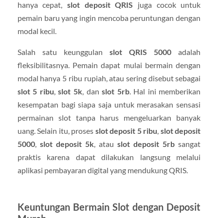
hanya cepat,
slot deposit QRIS
juga cocok untuk
pemain baru yang ingin mencoba peruntungan dengan
modal kecil.
Salah satu keunggulan
slot QRIS 5000
adalah
fleksibilitasnya. Pemain dapat mulai bermain dengan
modal hanya 5 ribu rupiah, atau sering disebut sebagai
slot 5 ribu
,
slot 5k
, dan
slot 5rb
. Hal ini memberikan
kesempatan bagi siapa saja untuk merasakan sensasi
permainan slot tanpa harus mengeluarkan banyak
uang. Selain itu, proses
slot deposit 5 ribu
,
slot deposit
5000
,
slot deposit 5k
, atau
slot deposit 5rb
sangat
praktis karena dapat dilakukan langsung melalui
aplikasi pembayaran digital yang mendukung QRIS.
Keuntungan Bermain Slot dengan Deposit