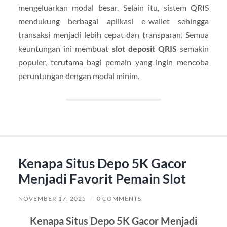
mengeluarkan modal besar. Selain itu, sistem QRIS
mendukung berbagai aplikasi e-wallet sehingga
transaksi menjadi lebih cepat dan transparan. Semua
keuntungan ini membuat
slot deposit QRIS
semakin
populer, terutama bagi pemain yang ingin mencoba
peruntungan dengan modal minim.
Kenapa Situs Depo 5K Gacor
Menjadi Favorit Pemain Slot
NOVEMBER 17, 2025
/
0 COMMENTS
Kenapa Situs Depo 5K Gacor Menjadi