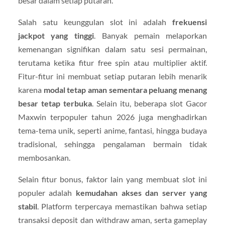
besar dalam setiap putaran.
Salah satu keunggulan slot ini adalah
frekuensi
jackpot yang tinggi
. Banyak pemain melaporkan
kemenangan signifikan dalam satu sesi permainan,
terutama ketika fitur free spin atau multiplier aktif.
Fitur-fitur ini membuat setiap putaran lebih menarik
karena
modal tetap aman sementara peluang menang
besar tetap terbuka
. Selain itu, beberapa slot Gacor
Maxwin terpopuler tahun 2026 juga menghadirkan
tema-tema unik, seperti anime, fantasi, hingga budaya
tradisional, sehingga pengalaman bermain tidak
membosankan.
Selain fitur bonus, faktor lain yang membuat slot ini
populer adalah
kemudahan akses dan server yang
stabil
. Platform terpercaya memastikan bahwa setiap
transaksi deposit dan withdraw aman, serta gameplay