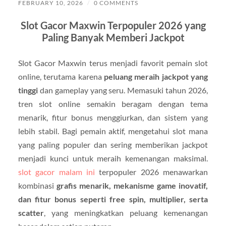
FEBRUARY 10, 2026
/
0 COMMENTS
Slot Gacor Maxwin Terpopuler 2026 yang
Paling Banyak Memberi Jackpot
Slot Gacor Maxwin terus menjadi favorit pemain slot
online, terutama karena
peluang meraih jackpot yang
tinggi
dan gameplay yang seru. Memasuki tahun 2026,
tren slot online semakin beragam dengan tema
menarik, fitur bonus menggiurkan, dan sistem yang
lebih stabil. Bagi pemain aktif, mengetahui slot mana
yang paling populer dan sering memberikan jackpot
menjadi kunci untuk meraih kemenangan maksimal.
slot gacor malam ini
terpopuler 2026 menawarkan
kombinasi
grafis menarik, mekanisme game inovatif,
dan fitur bonus seperti free spin, multiplier, serta
scatter
, yang meningkatkan peluang kemenangan