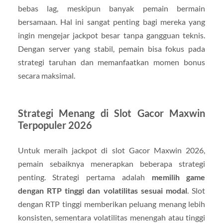
bebas lag, meskipun banyak pemain bermain
bersamaan. Hal ini sangat penting bagi mereka yang
ingin mengejar jackpot besar tanpa gangguan teknis.
Dengan server yang stabil, pemain bisa fokus pada
strategi taruhan dan memanfaatkan momen bonus
secara maksimal.
Strategi Menang di Slot Gacor Maxwin
Terpopuler 2026
Untuk meraih jackpot di slot Gacor Maxwin 2026,
pemain sebaiknya menerapkan beberapa strategi
penting. Strategi pertama adalah
memilih game
dengan RTP tinggi dan volatilitas sesuai modal
. Slot
dengan RTP tinggi memberikan peluang menang lebih
konsisten, sementara volatilitas menengah atau tinggi