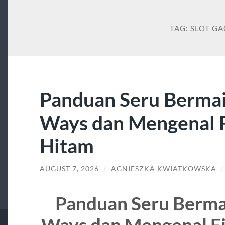
TAG:
SLOT G
Panduan Seru Bermai
Ways dan Mengenal F
Hitam
AUGUST 7, 2026
/
AGNIESZKA KWIATKOWSKA
Panduan Seru Berma
Ways dan Mengenal Fi