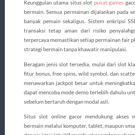
Keunggulan utama situs slot
pusat games
gaco
bermain. Semua permainan dijalankan pada 
banyak pemain sekaligus. Sistem enkripsi S
transaksi tetap aman dari risiko penyalahgu
terpercaya memastikan setiap permainan fair p
strategi bermain tanpa khawatir manipulasi.
Beragam jenis slot tersedia, mulai dari slot k
fitur bonus, free spins, wild symbol, dan scat
menawarkan jackpot besar untuk meningkatk
dapat mencoba mode demo terlebih dahulu u
sebelum bertaruh dengan modal asli.
Situs slot online gacor mendukung akses 
bermain melalui komputer, tablet, maupun sma
dan navigasi intuitif membuat pengalaman ber