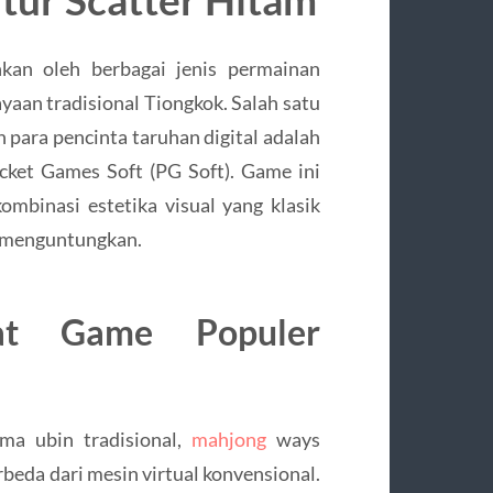
hkan oleh berbagai jenis permainan
aan tradisional Tiongkok. Salah satu
h para pencinta taruhan digital adalah
cket Games Soft (PG Soft). Game ini
ombinasi estetika visual yang klasik
t menguntungkan.
at Game Populer
ma ubin tradisional,
mahjong
ways
eda dari mesin virtual konvensional.