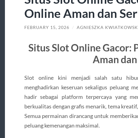
Online Aman dan Se
FEBRUARY 15, 2026
/
AGNIESZKA KWIATKOWS
Situs Slot Online Gacor: 
Aman dan
Slot online kini menjadi salah satu hibu
menghadirkan keseruan sekaligus peluang me
hadir sebagai platform terpercaya yang me
berkualitas dengan grafis menarik, tema kreati
Semua permainan dirancang untuk memberikan
peluang kemenangan maksimal.