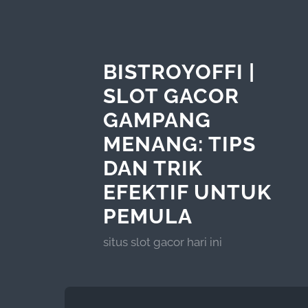
BISTROYOFFI |
SLOT GACOR
GAMPANG
MENANG: TIPS
DAN TRIK
EFEKTIF UNTUK
PEMULA
situs slot gacor hari ini