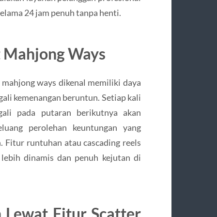
selama 24 jam penuh tanpa henti.
ot Mahjong Ways
ot mahjong ways dikenal memiliki daya
gali kemenangan beruntun. Setiap kali
ngali pada putaran berikutnya akan
eluang perolehan keuntungan yang
. Fitur runtuhan atau cascading reels
lebih dinamis dan penuh kejutan di
Lewat Fitur Scatter