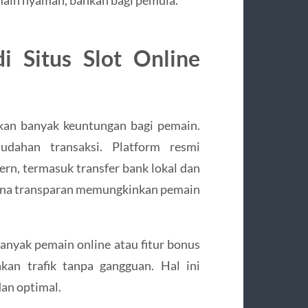
i Situs Slot Online
ikan banyak keuntungan bagi pemain.
dahan transaksi. Platform resmi
, termasuk transfer bank lokal dan
 dana transparan memungkinkan pemain
 banyak pemain online atau fitur bonus
kan trafik tanpa gangguan. Hal ini
an optimal.