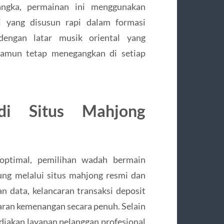
angka, permainan ini menggunakan
i yang disusun rapi dalam formasi
dengan latar musik oriental yang
namun tetap menegangkan di setiap
di Situs Mahjong
optimal, pemilihan wadah bermain
ng melalui situs mahjong resmi dan
 data, kelancaran transaksi deposit
ran kemenangan secara penuh. Selain
ediakan layanan pelanggan profesional