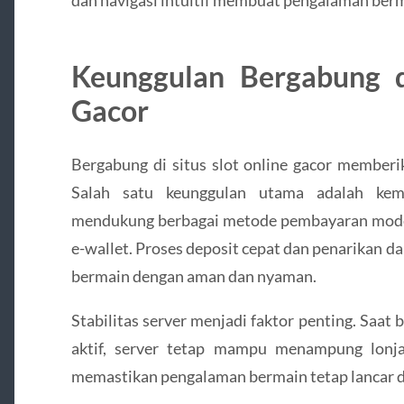
Keunggulan Bergabung d
Gacor
Bergabung di situs slot online gacor member
Salah satu keunggulan utama adalah kemu
mendukung berbagai metode pembayaran modern
e-wallet. Proses deposit cepat dan penarikan
bermain dengan aman dan nyaman.
Stabilitas server menjadi faktor penting. Saat
aktif, server tetap mampu menampung lonja
memastikan pengalaman bermain tetap lancar d