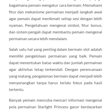
bagaimana pemain mengatur cara bermain. Memahami
fitur dan mekanisme permainan menjadi langkah awal
agar pemain dapat menikmati setiap sesi dengan lebih
nyaman. Pengetahuan mengenai simbol, fitur bonus,
dan sistem pengali dapat membantu pemain mengenal
permainan secara lebih mendalam.
Salah satu hal yang penting dalam bermain slot adalah
memiliki pengelolaan permainan yang baik. Pemain
dapat menentukan batas waktu dan jumlah permainan
agar aktivitas tetap terkendali. Dengan perencanaan
yang matang, pengalaman bermain dapat menjadi lebih
menyenangkan tanpa harus terlalu fokus pada hasil
tertentu.
Banyak pemain mencoba mencari informasi mengenai
pola permainan Starlight Princess gacor berdasarkan