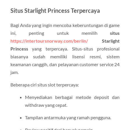
Situs Starlight Princess Terpercaya
Bagi Anda yang ingin mencoba keberuntungan di game
ini, penting untuk memilih
situs
https://intertoursnorway.com/berlin/
Starlight
Princess
yang terpercaya. Situs-situs profesional
biasanya sudah memiliki lisensi resmi, sistem
keamanan canggih, dan pelayanan customer service 24
jam.
Beberapa ciri situs slot terpercaya:
Menyediakan berbagai metode deposit dan
withdraw yang cepat.
Tampilan antarmuka yang ramah pengguna.
Review positif dari banyak pemain.