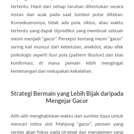
tertentu. Hasil dari setiap taruhan ditentukan secara
instan dan acak pada saat tombol putar ditekan.
Konsekuensinya, tidak ada pola, siklus, atau waktu
tertentu yang dapat diprediksi yang membuat sebuah
mesin menjadi “gacor”. Persepsi tentang mesin “gacor”
sering kali muncul dari kebetulan, anekdot, atau efek
psikologis seperti ilusi pola (pattern illusion) dan bias
konfirmasi, di mana pemain lebih mengingat
kemenangan dan melupakan kekalahan.
Strategi Bermain yang Lebih Bijak daripada
Mengejar Gacor
Alih-alih menghabiskan waktu dan sumber daya untuk
mencari mitos slot Mahjong “gacor”, pemain yang
cerdas akan fokus pada strategi dan manajemen yang