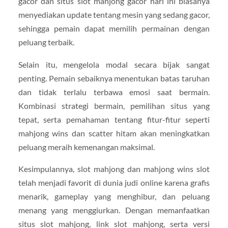
gacor dan situs slot mahjong gacor hari ini biasanya
menyediakan update tentang mesin yang sedang gacor,
sehingga pemain dapat memilih permainan dengan
peluang terbaik.
Selain itu, mengelola modal secara bijak sangat
penting. Pemain sebaiknya menentukan batas taruhan
dan tidak terlalu terbawa emosi saat bermain.
Kombinasi strategi bermain, pemilihan situs yang
tepat, serta pemahaman tentang fitur-fitur seperti
mahjong wins dan scatter hitam akan meningkatkan
peluang meraih kemenangan maksimal.
Kesimpulannya, slot mahjong dan mahjong wins slot
telah menjadi favorit di dunia judi online karena grafis
menarik, gameplay yang menghibur, dan peluang
menang yang menggiurkan. Dengan memanfaatkan
situs slot mahjong, link slot mahjong, serta versi