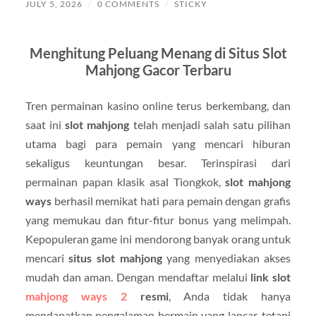
JULY 5, 2026
/
0 COMMENTS
/
STICKY
Menghitung Peluang Menang di Situs Slot
Mahjong Gacor Terbaru
Tren permainan kasino online terus berkembang, dan
saat ini
slot mahjong
telah menjadi salah satu pilihan
utama bagi para pemain yang mencari hiburan
sekaligus keuntungan besar. Terinspirasi dari
permainan papan klasik asal Tiongkok,
slot mahjong
ways
berhasil memikat hati para pemain dengan grafis
yang memukau dan fitur-fitur bonus yang melimpah.
Kepopuleran game ini mendorong banyak orang untuk
mencari
situs slot mahjong
yang menyediakan akses
mudah dan aman. Dengan mendaftar melalui
link slot
mahjong ways 2
resmi
, Anda tidak hanya
mendapatkan pengalaman bermain yang lancar, tetapi