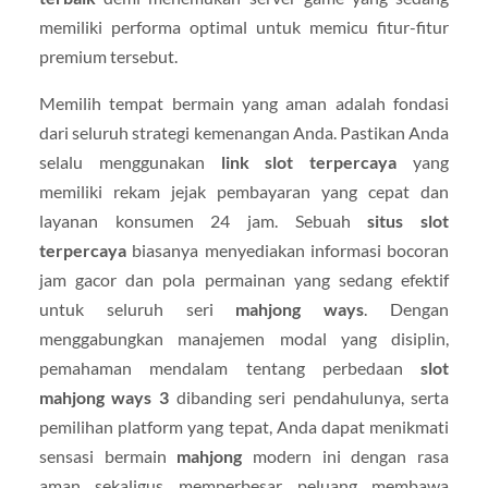
memiliki performa optimal untuk memicu fitur-fitur
premium tersebut.
Memilih tempat bermain yang aman adalah fondasi
dari seluruh strategi kemenangan Anda. Pastikan Anda
selalu menggunakan
link slot terpercaya
yang
memiliki rekam jejak pembayaran yang cepat dan
layanan konsumen 24 jam. Sebuah
situs slot
terpercaya
biasanya menyediakan informasi bocoran
jam gacor dan pola permainan yang sedang efektif
untuk seluruh seri
mahjong ways
. Dengan
menggabungkan manajemen modal yang disiplin,
pemahaman mendalam tentang perbedaan
slot
mahjong ways 3
dibanding seri pendahulunya, serta
pemilihan platform yang tepat, Anda dapat menikmati
sensasi bermain
mahjong
modern ini dengan rasa
aman sekaligus memperbesar peluang membawa