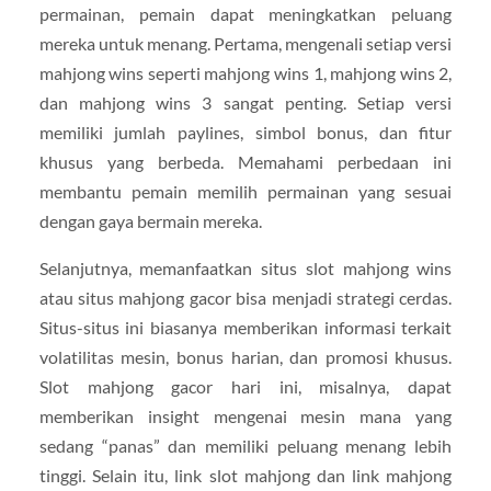
permainan, pemain dapat meningkatkan peluang
mereka untuk menang. Pertama, mengenali setiap versi
mahjong wins seperti mahjong wins 1, mahjong wins 2,
dan mahjong wins 3 sangat penting. Setiap versi
memiliki jumlah paylines, simbol bonus, dan fitur
khusus yang berbeda. Memahami perbedaan ini
membantu pemain memilih permainan yang sesuai
dengan gaya bermain mereka.
Selanjutnya, memanfaatkan situs slot mahjong wins
atau situs mahjong gacor bisa menjadi strategi cerdas.
Situs-situs ini biasanya memberikan informasi terkait
volatilitas mesin, bonus harian, dan promosi khusus.
Slot mahjong gacor hari ini, misalnya, dapat
memberikan insight mengenai mesin mana yang
sedang “panas” dan memiliki peluang menang lebih
tinggi. Selain itu, link slot mahjong dan link mahjong