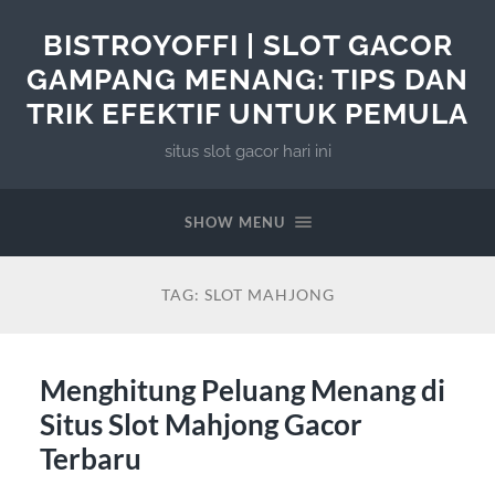
BISTROYOFFI | SLOT GACOR
GAMPANG MENANG: TIPS DAN
TRIK EFEKTIF UNTUK PEMULA
situs slot gacor hari ini
SHOW MENU
TAG:
SLOT MAHJONG
Menghitung Peluang Menang di
Situs Slot Mahjong Gacor
Terbaru