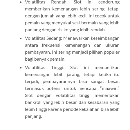
Volatilitas Rendah: Slot ini cenderung
memberikan kemenangan lebih sering, tetapi
dengan jumlah yang lebih kecil. Ini cocok untuk
pemain yang menyukai sesi bermain yang lebih
panjang dengan risiko yang lebih rendah.
Volatilitas Sedang: Menawarkan keseimbangan
antara frekuensi kemenangan dan ukuran
pembayaran. Ini sering menjadi pilihan populer
bagi banyak pemain.
Volatilitas Tinggi: Slot ini memberikan
kemenangan lebih jarang, tetapi ketika itu
terjadi, pembayarannya bisa sangat besar,
termasuk potensi untuk mencapai “maxwin.”
Slot dengan volatilitas tinggi memerlukan
bankroll yang lebih besar dan kesabaran yang
lebih tinggi karena periode kekalahan bisa lebih
panjang.