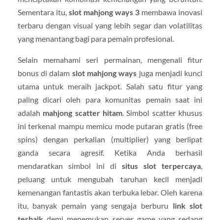
Sementara itu,
slot mahjong ways 3
membawa inovasi
terbaru dengan visual yang lebih segar dan volatilitas
yang menantang bagi para pemain profesional.
Selain memahami seri permainan, mengenali fitur
bonus di dalam
slot mahjong ways
juga menjadi kunci
utama untuk meraih jackpot. Salah satu fitur yang
paling dicari oleh para komunitas pemain saat ini
adalah
mahjong scatter hitam
. Simbol scatter khusus
ini terkenal mampu memicu mode putaran gratis (free
spins) dengan perkalian (multiplier) yang berlipat
ganda secara agresif. Ketika Anda berhasil
mendaratkan simbol ini di
situs slot terpercaya
,
peluang untuk mengubah taruhan kecil menjadi
kemenangan fantastis akan terbuka lebar. Oleh karena
itu, banyak pemain yang sengaja berburu
link slot
terbaik
demi menemukan server game yang sedang