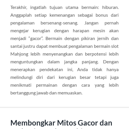
Terakhir, ingatlah tujuan utama bermain: hiburan.
Anggaplah setiap kemenangan sebagai bonus dari
pengalaman bersenang-senang. Jangan pernah
mengejar kerugian dengan harapan mesin akan
menjadi “gacor”. Bermain dengan pikiran jernih dan
santai justru dapat membuat pengalaman bermain slot
Mahjong lebih menyenangkan dan berpotensi lebih
menguntungkan dalam jangka panjang. Dengan
menerapkan pendekatan ini, Anda tidak hanya
melindungi diri dari kerugian besar tetapi juga
menikmati permainan dengan cara yang lebih
bertanggung jawab dan memuaskan.
Membongkar Mitos Gacor dan