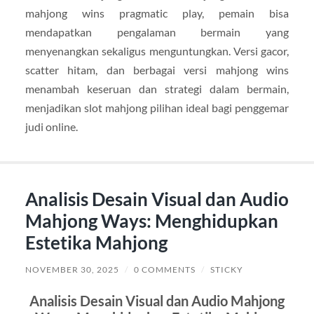
mahjong wins pragmatic play, pemain bisa
mendapatkan pengalaman bermain yang
menyenangkan sekaligus menguntungkan. Versi gacor,
scatter hitam, dan berbagai versi mahjong wins
menambah keseruan dan strategi dalam bermain,
menjadikan slot mahjong pilihan ideal bagi penggemar
judi online.
Analisis Desain Visual dan Audio
Mahjong Ways: Menghidupkan
Estetika Mahjong
NOVEMBER 30, 2025
/
0 COMMENTS
/
STICKY
Analisis Desain Visual dan Audio Mahjong