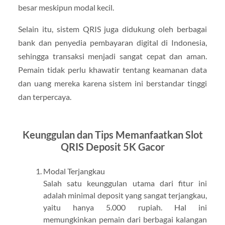
besar meskipun modal kecil.
Selain itu, sistem QRIS juga didukung oleh berbagai
bank dan penyedia pembayaran digital di Indonesia,
sehingga transaksi menjadi sangat cepat dan aman.
Pemain tidak perlu khawatir tentang keamanan data
dan uang mereka karena sistem ini berstandar tinggi
dan terpercaya.
Keunggulan dan Tips Memanfaatkan Slot
QRIS Deposit 5K Gacor
Modal Terjangkau
Salah satu keunggulan utama dari fitur ini
adalah minimal deposit yang sangat terjangkau,
yaitu hanya 5.000 rupiah. Hal ini
memungkinkan pemain dari berbagai kalangan