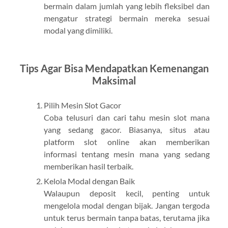
bermain dalam jumlah yang lebih fleksibel dan
mengatur strategi bermain mereka sesuai
modal yang dimiliki.
Tips Agar Bisa Mendapatkan Kemenangan
Maksimal
Pilih Mesin Slot Gacor
Coba telusuri dan cari tahu mesin slot mana
yang sedang gacor. Biasanya, situs atau
platform slot online akan memberikan
informasi tentang mesin mana yang sedang
memberikan hasil terbaik.
Kelola Modal dengan Baik
Walaupun deposit kecil, penting untuk
mengelola modal dengan bijak. Jangan tergoda
untuk terus bermain tanpa batas, terutama jika