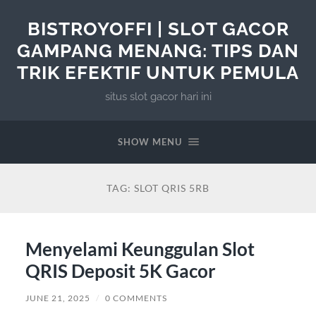
BISTROYOFFI | SLOT GACOR
GAMPANG MENANG: TIPS DAN
TRIK EFEKTIF UNTUK PEMULA
situs slot gacor hari ini
SHOW MENU
TAG:
SLOT QRIS 5RB
Menyelami Keunggulan Slot
QRIS Deposit 5K Gacor
JUNE 21, 2025
/
0 COMMENTS