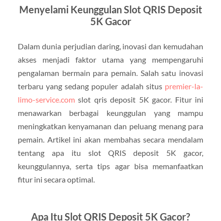
Menyelami Keunggulan Slot QRIS Deposit
5K Gacor
Dalam dunia perjudian daring, inovasi dan kemudahan
akses menjadi faktor utama yang mempengaruhi
pengalaman bermain para pemain. Salah satu inovasi
terbaru yang sedang populer adalah situs
premier-la-
limo-service.com
slot qris deposit 5K gacor. Fitur ini
menawarkan berbagai keunggulan yang mampu
meningkatkan kenyamanan dan peluang menang para
pemain. Artikel ini akan membahas secara mendalam
tentang apa itu slot QRIS deposit 5K gacor,
keunggulannya, serta tips agar bisa memanfaatkan
fitur ini secara optimal.
Apa Itu Slot QRIS Deposit 5K Gacor?