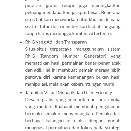
putaran gratis tetapi juga meningkatkan
peluang mendapatkan jackpot besar. Beberapa
situs bahkan menawarkan fitur khusus di mana
scatter hitam bisa memberikan hadiah langsung
tanpa harus menunggu kombinasi tertentu.
RNG yang Adil dan Transparan
Situs-situs terpercaya menggunakan sistem
RNG (Random Number Generator) yang
memastikan hasil permainan benar-benar acak
dan adil. Hal ini membuat pemain merasa lebih
percaya diri karena kemenangan bukan hasil
manipulasi, melainkan keberuntungan murni.
Tampilan Visual Menarik dan User-Friendly
Desain grafis yang menarik dan antarmuka
yang mudah dipahami membuat pengalaman
bermain semakin menyenangkan. Pemain dari
berbagai kalangan usia bisa dengan mudah
menguasai permainan dan fokus pada strategi