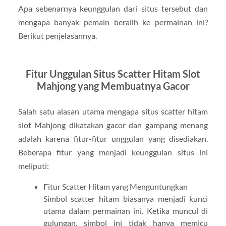
Apa sebenarnya keunggulan dari situs tersebut dan
mengapa banyak pemain beralih ke permainan ini?
Berikut penjelasannya.
Fitur Unggulan Situs Scatter Hitam Slot
Mahjong yang Membuatnya Gacor
Salah satu alasan utama mengapa situs scatter hitam
slot Mahjong dikatakan gacor dan gampang menang
adalah karena fitur-fitur unggulan yang disediakan.
Beberapa fitur yang menjadi keunggulan situs ini
meliputi:
Fitur Scatter Hitam yang Menguntungkan
Simbol scatter hitam biasanya menjadi kunci
utama dalam permainan ini. Ketika muncul di
gulungan, simbol ini tidak hanya memicu