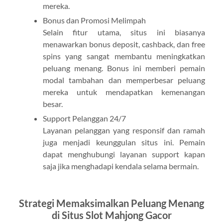
mereka.
Bonus dan Promosi Melimpah
Selain fitur utama, situs ini biasanya
menawarkan bonus deposit, cashback, dan free
spins yang sangat membantu meningkatkan
peluang menang. Bonus ini memberi pemain
modal tambahan dan memperbesar peluang
mereka untuk mendapatkan kemenangan
besar.
Support Pelanggan 24/7
Layanan pelanggan yang responsif dan ramah
juga menjadi keunggulan situs ini. Pemain
dapat menghubungi layanan support kapan
saja jika menghadapi kendala selama bermain.
Strategi Memaksimalkan Peluang Menang
di Situs Slot Mahjong Gacor