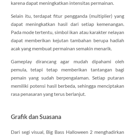
karena dapat meningkatkan intensitas permainan.
Selain itu, terdapat fitur pengganda (multiplier) yang
dapat meningkatkan hasil dari setiap kemenangan.
Pada mode tertentu, simbol ikan atau karakter nelayan
dapat memberikan kejutan tambahan berupa hadiah
acak yang membuat permainan semakin menarik.
Gameplay dirancang agar mudah dipahami oleh
pemula, tetapi tetap memberikan tantangan bagi
pemain yang sudah berpengalaman. Setiap putaran
memiliki potensi hasil berbeda, sehingga menciptakan
rasa penasaran yang terus berlanjut.
Grafik dan Suasana
Dari segi visual,
Big Bass Halloween 2
menghadirkan