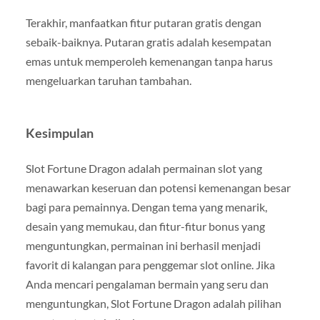
Terakhir, manfaatkan fitur putaran gratis dengan
sebaik-baiknya. Putaran gratis adalah kesempatan
emas untuk memperoleh kemenangan tanpa harus
mengeluarkan taruhan tambahan.
Kesimpulan
Slot Fortune Dragon adalah permainan slot yang
menawarkan keseruan dan potensi kemenangan besar
bagi para pemainnya. Dengan tema yang menarik,
desain yang memukau, dan fitur-fitur bonus yang
menguntungkan, permainan ini berhasil menjadi
favorit di kalangan para penggemar slot online. Jika
Anda mencari pengalaman bermain yang seru dan
menguntungkan, Slot Fortune Dragon adalah pilihan