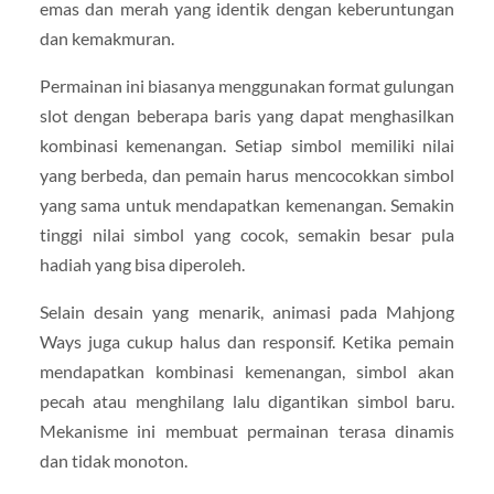
emas dan merah yang identik dengan keberuntungan
dan kemakmuran.
Permainan ini biasanya menggunakan format gulungan
slot dengan beberapa baris yang dapat menghasilkan
kombinasi kemenangan. Setiap simbol memiliki nilai
yang berbeda, dan pemain harus mencocokkan simbol
yang sama untuk mendapatkan kemenangan. Semakin
tinggi nilai simbol yang cocok, semakin besar pula
hadiah yang bisa diperoleh.
Selain desain yang menarik, animasi pada Mahjong
Ways juga cukup halus dan responsif. Ketika pemain
mendapatkan kombinasi kemenangan, simbol akan
pecah atau menghilang lalu digantikan simbol baru.
Mekanisme ini membuat permainan terasa dinamis
dan tidak monoton.