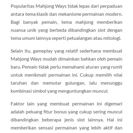
Popularitas Mahjong Ways tidak lepas dari perpaduan
antara tema klasik dan mekanisme permainan modern.
Bagi banyak pemain, tema mahjong memberikan
nuansa unik yang berbeda dibandingkan slot dengan
tema umum lainnya seperti petualangan atau mitologi.
Selain itu, gameplay yang relatif sederhana membuat
Mahjong Ways mudah dimainkan bahkan oleh pemain
baru. Pemain tidak perlu memahami aturan yang rumit
untuk menikmati permainan ini. Cukup memilih nilai
taruhan dan memutar gulungan, lalu menunggu
kombinasi simbol yang menguntungkan muncul.
Faktor lain yang membuat permainan ini digemari
adalah peluang fitur bonus yang cukup sering muncul
dibandingkan beberapa jenis slot lainnya. Hal ini
memberikan sensasi permainan yang lebih aktif dan