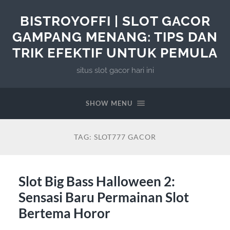
BISTROYOFFI | SLOT GACOR
GAMPANG MENANG: TIPS DAN
TRIK EFEKTIF UNTUK PEMULA
situs slot gacor hari ini
SHOW MENU
TAG:
SLOT777 GACOR
Slot Big Bass Halloween 2:
Sensasi Baru Permainan Slot
Bertema Horor