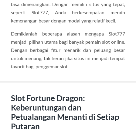
bisa dimenangkan. Dengan memilih situs yang tepat,
seperti Slot777, Anda berkesempatan meraih
kemenangan besar dengan modal yang relatif kecil.
Demikianlah beberapa alasan mengapa Slot777
menjadi pilihan utama bagi banyak pemain slot online.
Dengan berbagai fitur menarik dan peluang besar
untuk menang, tak heran jika situs ini menjadi tempat
favorit bagi penggemar slot.
Slot Fortune Dragon:
Keberuntungan dan
Petualangan Menanti di Setiap
Putaran