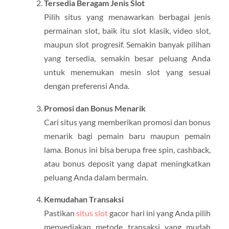
Tersedia Beragam Jenis Slot
Pilih situs yang menawarkan berbagai jenis
permainan slot, baik itu slot klasik, video slot,
maupun slot progresif. Semakin banyak pilihan
yang tersedia, semakin besar peluang Anda
untuk menemukan mesin slot yang sesuai
dengan preferensi Anda.
Promosi dan Bonus Menarik
Cari situs yang memberikan promosi dan bonus
menarik bagi pemain baru maupun pemain
lama. Bonus ini bisa berupa free spin, cashback,
atau bonus deposit yang dapat meningkatkan
peluang Anda dalam bermain.
Kemudahan Transaksi
Pastikan
situs slot
gacor hari ini yang Anda pilih
menyediakan metode transaksi yang mudah