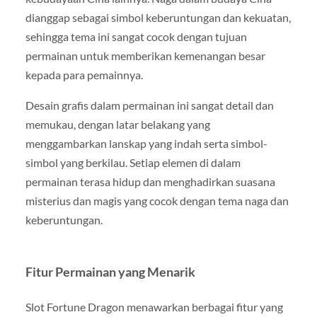
dianggap sebagai simbol keberuntungan dan kekuatan,
sehingga tema ini sangat cocok dengan tujuan
permainan untuk memberikan kemenangan besar
kepada para pemainnya.
Desain grafis dalam permainan ini sangat detail dan
memukau, dengan latar belakang yang
menggambarkan lanskap yang indah serta simbol-
simbol yang berkilau. Setiap elemen di dalam
permainan terasa hidup dan menghadirkan suasana
misterius dan magis yang cocok dengan tema naga dan
keberuntungan.
Fitur Permainan yang Menarik
Slot Fortune Dragon menawarkan berbagai fitur yang