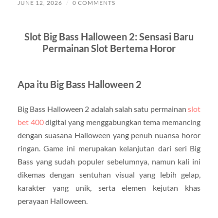
JUNE 12, 2026
/
0 COMMENTS
Slot
Big Bass Halloween 2
: Sensasi Baru
Permainan Slot Bertema Horor
Apa itu Big Bass Halloween 2
Big Bass Halloween 2
adalah salah satu permainan
slot
bet 400
digital yang menggabungkan tema memancing
dengan suasana Halloween yang penuh nuansa horor
ringan. Game ini merupakan kelanjutan dari seri Big
Bass yang sudah populer sebelumnya, namun kali ini
dikemas dengan sentuhan visual yang lebih gelap,
karakter yang unik, serta elemen kejutan khas
perayaan Halloween.