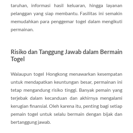
taruhan, informasi hasil keluaran, hingga layanan
pelanggan yang siap membantu. Fasilitas ini semakin
memudahkan para penggemar togel dalam mengikuti
permainan.
Risiko dan Tanggung Jawab dalam Bermain
Togel
Walaupun togel Hongkong menawarkan kesempatan
untuk mendapatkan keuntungan besar, permainan ini
tetap mengandung risiko tinggi. Banyak pemain yang
terjebak dalam kecanduan dan akhirnya mengalami
kerugian finansial. Oleh karena itu, penting bagi setiap
pemain togel untuk selalu bermain dengan bijak dan
bertanggung jawab.