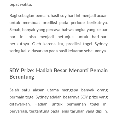
tepat waktu.
Bagi sebagian pemain, hasil sdy hari ini menjadi acuan
untuk membuat prediksi pada periode berikutnya.
Sebab, banyak yang percaya bahwa angka yang keluar
hari ini bisa menjadi petunjuk untuk hari-hari
berikutnya. Oleh karena itu, prediksi togel Sydney
sering kali didasarkan pada hasil keluaran sebelumnya.
SDY Prize: Hadiah Besar Menanti Pemain
Beruntung
Salah satu alasan utama mengapa banyak orang
bermain togel Sydney adalah besarnya SDY prize yang
ditawarkan. Hadiah untuk permainan togel ini
bervariasi, tergantung pada jenis taruhan yang dipilih.