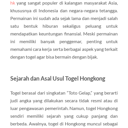
hk
yang sangat populer di kalangan masyarakat Asia,
khususnya di Indonesia dan negara-negara tetangga.
Permainan ini sudah ada sejak lama dan menjadi salah
satu bentuk hiburan sekaligus peluang untuk
mendapatkan keuntungan finansial. Meski permainan
ini memiliki banyak penggemar, penting untuk
memahami cara kerja serta berbagai aspek yang terkait
dengan togel agar bisa bermain dengan bijak.
Sejarah dan Asal Usul Togel Hongkong
Togel berasal dari singkatan “Toto Gelap,” yang berarti
judi angka yang dilakukan secara tidak resmi atau di
luar pengawasan pemerintah. Namun, togel Hongkong
sendiri memiliki sejarah yang cukup panjang dan
berbeda. Awalnya, togel di Hongkong muncul sebagai