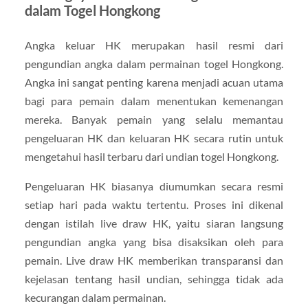
dalam Togel Hongkong
Angka keluar HK merupakan hasil resmi dari
pengundian angka dalam permainan togel Hongkong.
Angka ini sangat penting karena menjadi acuan utama
bagi para pemain dalam menentukan kemenangan
mereka. Banyak pemain yang selalu memantau
pengeluaran HK dan keluaran HK secara rutin untuk
mengetahui hasil terbaru dari undian togel Hongkong.
Pengeluaran HK biasanya diumumkan secara resmi
setiap hari pada waktu tertentu. Proses ini dikenal
dengan istilah live draw HK, yaitu siaran langsung
pengundian angka yang bisa disaksikan oleh para
pemain. Live draw HK memberikan transparansi dan
kejelasan tentang hasil undian, sehingga tidak ada
kecurangan dalam permainan.