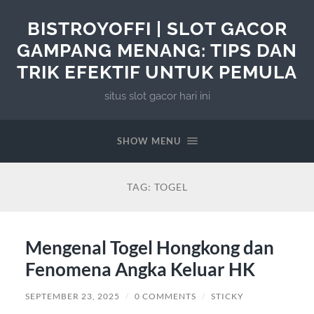
BISTROYOFFI | SLOT GACOR
GAMPANG MENANG: TIPS DAN
TRIK EFEKTIF UNTUK PEMULA
situs slot gacor hari ini
SHOW MENU
TAG:
TOGEL
Mengenal Togel Hongkong dan
Fenomena Angka Keluar HK
SEPTEMBER 23, 2025
/
0 COMMENTS
/
STICKY