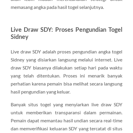
memasang angka pada hasil togel selanjutnya.
Live Draw SDY: Proses Pengundian Togel
Sidney
Live draw SDY adalah proses pengundian angka togel
Sidney yang disiarkan langsung melalui internet. Live
draw SDY biasanya dilakukan setiap hari pada waktu
yang telah ditentukan. Proses ini menarik banyak
perhatian karena pemain bisa melihat secara langsung
hasil pengundian yang keluar.
Banyak situs togel yang menyiarkan live draw SDY
untuk memberikan transparansi dalam permainan.
Pemain dapat memantau hasil undian secara real-time
dan memverifikasi keluaran SDY yang tercatat di situs