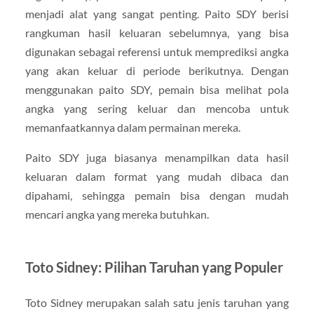
menjadi alat yang sangat penting. Paito SDY berisi
rangkuman hasil keluaran sebelumnya, yang bisa
digunakan sebagai referensi untuk memprediksi angka
yang akan keluar di periode berikutnya. Dengan
menggunakan paito SDY, pemain bisa melihat pola
angka yang sering keluar dan mencoba untuk
memanfaatkannya dalam permainan mereka.
Paito SDY juga biasanya menampilkan data hasil
keluaran dalam format yang mudah dibaca dan
dipahami, sehingga pemain bisa dengan mudah
mencari angka yang mereka butuhkan.
Toto Sidney: Pilihan Taruhan yang Populer
Toto Sidney merupakan salah satu jenis taruhan yang