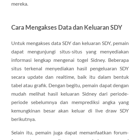
mereka.
Cara Mengakses Data dan Keluaran SDY
Untuk mengakses data SDY dan keluaran SDY, pemain
dapat mengunjungi situs-situs yang menyediakan
informasi lengkap mengenai togel Sidney. Beberapa
situs terkenal menyediakan hasil pengeluaran SDY
secara update dan realtime, baik itu dalam bentuk
tabel atau grafik. Dengan begitu, pemain dapat dengan
mudah melihat hasil keluaran Sidney dari periode-
periode sebelumnya dan memprediksi angka yang
kemungkinan besar akan keluar di live draw SDY
berikutnya.
Selain itu, pemain juga dapat memanfaatkan forum-