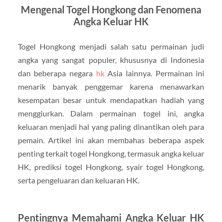
Mengenal Togel Hongkong dan Fenomena
Angka Keluar HK
Togel Hongkong menjadi salah satu permainan judi
angka yang sangat populer, khususnya di Indonesia
dan beberapa negara
hk
Asia lainnya. Permainan ini
menarik banyak penggemar karena menawarkan
kesempatan besar untuk mendapatkan hadiah yang
menggiurkan. Dalam permainan togel ini, angka
keluaran menjadi hal yang paling dinantikan oleh para
pemain. Artikel ini akan membahas beberapa aspek
penting terkait togel Hongkong, termasuk angka keluar
HK, prediksi togel Hongkong, syair togel Hongkong,
serta pengeluaran dan keluaran HK.
Pentingnya Memahami Angka Keluar HK