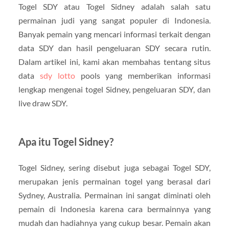
Togel SDY atau Togel Sidney adalah salah satu
permainan judi yang sangat populer di Indonesia.
Banyak pemain yang mencari informasi terkait dengan
data SDY dan hasil pengeluaran SDY secara rutin.
Dalam artikel ini, kami akan membahas tentang situs
data
sdy lotto
pools yang memberikan informasi
lengkap mengenai togel Sidney, pengeluaran SDY, dan
live draw SDY.
Apa itu Togel Sidney?
Togel Sidney, sering disebut juga sebagai Togel SDY,
merupakan jenis permainan togel yang berasal dari
Sydney, Australia. Permainan ini sangat diminati oleh
pemain di Indonesia karena cara bermainnya yang
mudah dan hadiahnya yang cukup besar. Pemain akan