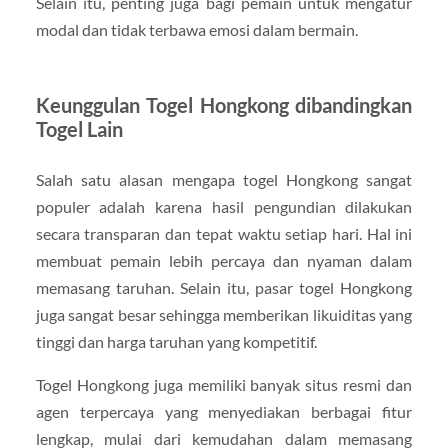
Selain itu, penting juga bagi pemain untuk mengatur
modal dan tidak terbawa emosi dalam bermain.
Keunggulan Togel Hongkong dibandingkan
Togel Lain
Salah satu alasan mengapa togel Hongkong sangat
populer adalah karena hasil pengundian dilakukan
secara transparan dan tepat waktu setiap hari. Hal ini
membuat pemain lebih percaya dan nyaman dalam
memasang taruhan. Selain itu, pasar togel Hongkong
juga sangat besar sehingga memberikan likuiditas yang
tinggi dan harga taruhan yang kompetitif.
Togel Hongkong juga memiliki banyak situs resmi dan
agen terpercaya yang menyediakan berbagai fitur
lengkap, mulai dari kemudahan dalam memasang