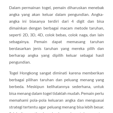
Dalam permainan togel, pemain diharuskan menebak
angka yang akan keluar dalam pengundian. Angka-
angka ini biasanya terdiri dari 4 digit dan bisa
dimainkan dengan berbagai macam metode taruhan,
seperti 2D, 3D, 4D, colok bebas, colok naga, dan lain
sebagainya. Pemain dapat memasang taruhan
berdasarkan jenis taruhan yang mereka pilih dan
berharap angka yang dipilih keluar sebagai hasil
pengundian.
Togel Hongkong sangat diminati karena memberikan
berbagai pilihan taruhan dan peluang menang yang
berbeda. Meskipun kelihatannya sederhana, untuk
bisa menang dalam togel tidaklah mudah. Pemain perlu
memahami pola-pola keluaran angka dan menguasai
strategi tertentu agar peluang menang bisa lebih besar.