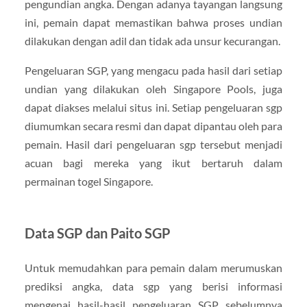
pengundian angka. Dengan adanya tayangan langsung
ini, pemain dapat memastikan bahwa proses undian
dilakukan dengan adil dan tidak ada unsur kecurangan.
Pengeluaran SGP, yang mengacu pada hasil dari setiap
undian yang dilakukan oleh Singapore Pools, juga
dapat diakses melalui situs ini. Setiap pengeluaran sgp
diumumkan secara resmi dan dapat dipantau oleh para
pemain. Hasil dari pengeluaran sgp tersebut menjadi
acuan bagi mereka yang ikut bertaruh dalam
permainan togel Singapore.
Data SGP dan Paito SGP
Untuk memudahkan para pemain dalam merumuskan
prediksi angka, data sgp yang berisi informasi
mengenai hasil-hasil pengeluaran SGP sebelumnya