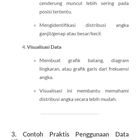
cenderung muncul lebih sering pada
posisi tertentu.
Mengidentifikasi distribusi angka
ganjil/genap atau besar/kecil.
Visualisasi Data
Membuat grafik batang, diagram
lingkaran, atau grafik garis dari frekuensi
angka.
Visualisasi ini membantu memahami
distribusi angka secara lebih mudah.
3. Contoh Praktis Penggunaan Data