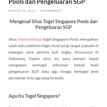
Pools dan Pengeluaran SGP
AUGUST 14, 2025
/
0 COMMENTS
Mengenal Situs Togel Singapore Pools dan
Pengeluaran SGP
Situs
thewindfallspa
togel Singapore Pools merupakan
salah satu platform togel resmi yang sangat populer di
kalangan para pecinta judi angka, khususnya di
Indonesia. Dalam situs ini, para pemain dapat
mengakses berbagai informasi terkait hasil
pengeluaran SGP, data sgp, hingga berbagai jenis
permainan toto sgp yang tersedia.
Apa Itu Togel Singapore?