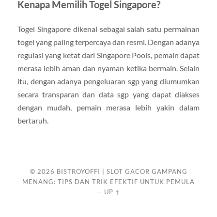
Kenapa Memilih Togel Singapore?
Togel Singapore dikenal sebagai salah satu permainan
togel yang paling terpercaya dan resmi. Dengan adanya
regulasi yang ketat dari Singapore Pools, pemain dapat
merasa lebih aman dan nyaman ketika bermain. Selain
itu, dengan adanya pengeluaran sgp yang diumumkan
secara transparan dan data sgp yang dapat diakses
dengan mudah, pemain merasa lebih yakin dalam
bertaruh.
© 2026
BISTROYOFFI | SLOT GACOR GAMPANG
MENANG: TIPS DAN TRIK EFEKTIF UNTUK PEMULA
—
UP ↑