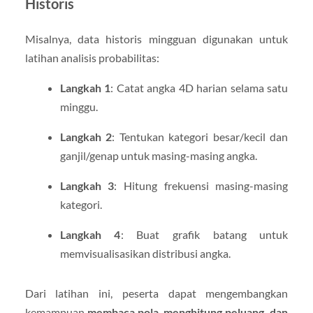
Historis
Misalnya, data historis mingguan digunakan untuk
latihan analisis probabilitas:
Langkah 1
: Catat angka 4D harian selama satu
minggu.
Langkah 2
: Tentukan kategori besar/kecil dan
ganjil/genap untuk masing-masing angka.
Langkah 3
: Hitung frekuensi masing-masing
kategori.
Langkah 4
: Buat grafik batang untuk
memvisualisasikan distribusi angka.
Dari latihan ini, peserta dapat mengembangkan
kemampuan
membaca pola, menghitung peluang, dan