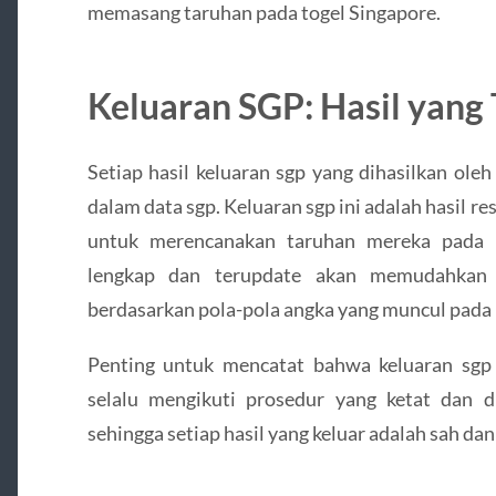
memasang taruhan pada togel Singapore.
Keluaran SGP: Hasil yang
Setiap hasil keluaran sgp yang dihasilkan ole
dalam data sgp. Keluaran sgp ini adalah hasil 
untuk merencanakan taruhan mereka pada p
lengkap dan terupdate akan memudahkan 
berdasarkan pola-pola angka yang muncul pada 
Penting untuk mencatat bahwa keluaran sgp 
selalu mengikuti prosedur yang ketat dan 
sehingga setiap hasil yang keluar adalah sah dan