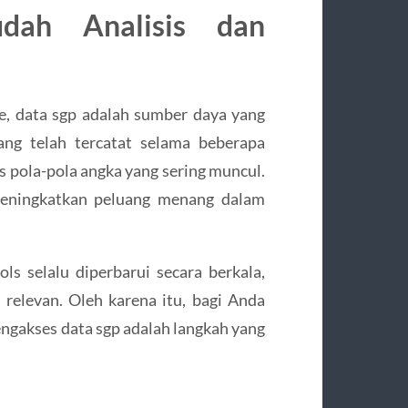
ah Analisis dan
e, data sgp adalah sumber daya yang
ang telah tercatat selama beberapa
 pola-pola angka yang sering muncul.
eningkatkan peluang menang dalam
ls selalu diperbarui secara berkala,
relevan. Oleh karena itu, bagi Anda
gakses data sgp adalah langkah yang