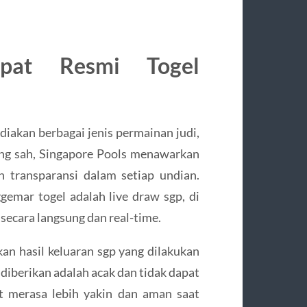
mpat Resmi Togel
diakan berbagai jenis permainan judi,
ang sah, Singapore Pools menawarkan
n transparansi dalam setiap undian.
ggemar togel adalah live draw sgp, di
 secara langsung dan real-time.
an hasil keluaran sgp yang dilakukan
 diberikan adalah acak dan tidak dapat
t merasa lebih yakin dan aman saat