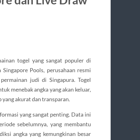
mainan togel yang sangat populer di
h Singapore Pools, perusahaan resmi
permainan judi di Singapura. Togel
tuk menebak angka yang akan keluar,
p yang akurat dan transparan.
formasi yang sangat penting. Data ini
 periode sebelumnya, yang membantu
diksi angka yang kemungkinan besar