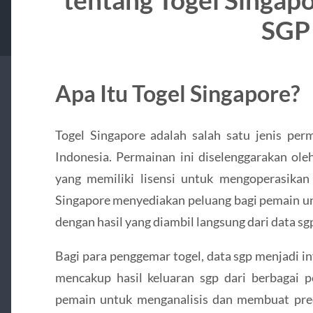
SGP
Apa Itu Togel Singapore?
Togel Singapore adalah salah satu jenis per
Indonesia. Permainan ini diselenggarakan ole
yang memiliki lisensi untuk mengoperasikan 
Singapore menyediakan peluang bagi pemain un
dengan hasil yang diambil langsung dari data sg
Bagi para penggemar togel, data sgp menjadi in
mencakup hasil keluaran sgp dari berbagai
pemain untuk menganalisis dan membuat pre