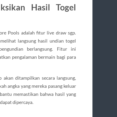
sikan Hasil Togel
ore Pools adalah fitur live draw sgp.
elihat langsung hasil undian togel
engundian berlangsung. Fitur ini
atkan pengalaman bermain bagi para
p akan ditampilkan secara langsung,
kah angka yang mereka pasang keluar
embantu memastikan bahwa hasil yang
 dapat dipercaya.