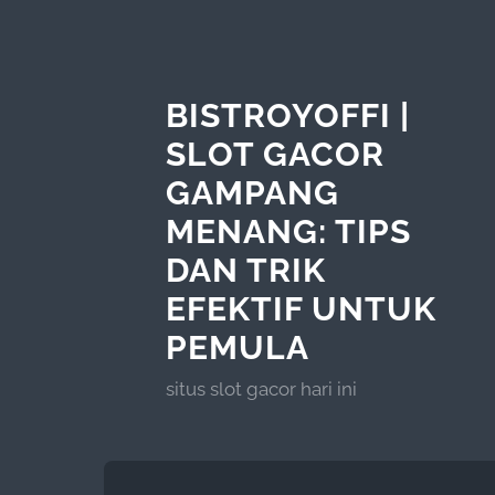
BISTROYOFFI |
SLOT GACOR
GAMPANG
MENANG: TIPS
DAN TRIK
EFEKTIF UNTUK
PEMULA
situs slot gacor hari ini