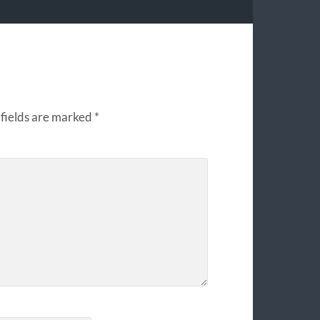
fields are marked
*