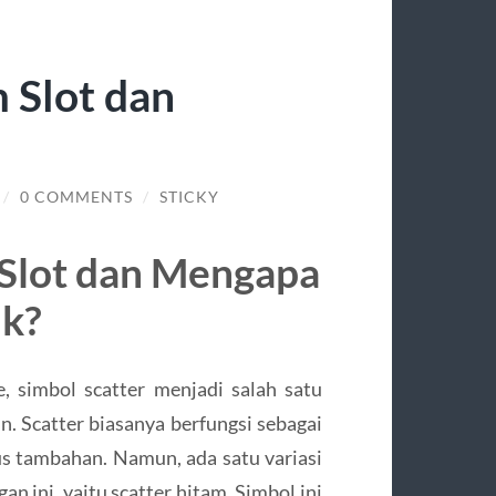
 Slot dan
/
0 COMMENTS
/
STICKY
 Slot dan Mengapa
k?
, simbol scatter menjadi salah satu
n. Scatter biasanya berfungsi sebagai
nus tambahan. Namun, ada satu variasi
n ini, yaitu scatter hitam. Simbol ini