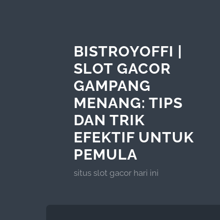
BISTROYOFFI |
SLOT GACOR
GAMPANG
MENANG: TIPS
DAN TRIK
EFEKTIF UNTUK
PEMULA
situs slot gacor hari ini