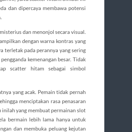
beda dan dipercaya membawa potensi
.
 misterius dan menonjol secara visual.
tampilkan dengan warna kontras yang
a terletak pada perannya yang sering
u pengganda kemenangan besar. Tidak
ap scatter hitam sebagai simbol
fatnya yang acak. Pemain tidak pernah
sehingga menciptakan rasa penasaran
ru inilah yang membuat permainan slot
ela bermain lebih lama hanya untuk
ungan dan membuka peluang kejutan