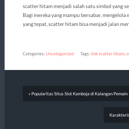
scatter hitam menjadi salah satu simbol yang sel
Bagi mereka yang mampu bersabar, mengelola m
yang tepat, scatter hitam bisa menjadi jalan me
Categories:
Uncategorized
Tags:
link scatter hitam
,
s
« Popularitas Situs Slot Kamboja di Kalangan Pemain
Karakteri