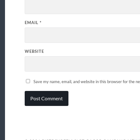
EMAIL
*
WEBSITE
Save my name, email, and website in this browser for the n