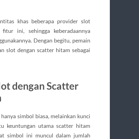
entitas khas beberapa provider slot
fitur ini, sehingga keberadaannya
ggunakannya. Dengan begitu, pemain
n slot dengan scatter hitam sebagai
ot dengan Scatter
m
 hanya simbol biasa, melainkan kunci
tu keuntungan utama scatter hitam
at simbol ini muncul dalam jumlah