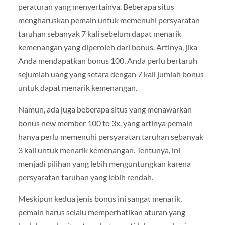
peraturan yang menyertainya. Beberapa situs
mengharuskan pemain untuk memenuhi persyaratan
taruhan sebanyak 7 kali sebelum dapat menarik
kemenangan yang diperoleh dari bonus. Artinya, jika
Anda mendapatkan bonus 100, Anda perlu bertaruh
sejumlah uang yang setara dengan 7 kali jumlah bonus
untuk dapat menarik kemenangan.
Namun, ada juga beberapa situs yang menawarkan
bonus new member 100 to 3x, yang artinya pemain
hanya perlu memenuhi persyaratan taruhan sebanyak
3 kali untuk menarik kemenangan. Tentunya, ini
menjadi pilihan yang lebih menguntungkan karena
persyaratan taruhan yang lebih rendah.
Meskipun kedua jenis bonus ini sangat menarik,
pemain harus selalu memperhatikan aturan yang