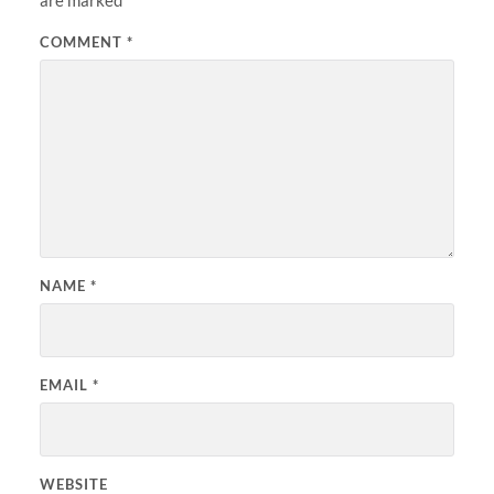
COMMENT
*
NAME
*
EMAIL
*
WEBSITE