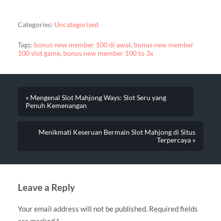
Categories:
Uncategorized
Tags:
bonus new member 100 di awal
,
bonus new member
100 slot game
,
bonus new member 100 to 3x
« Mengenal Slot Mahjong Ways: Slot Seru yang
Penuh Kemenangan
Menikmati Keseruan Bermain Slot Mahjong di Situs
Terpercaya »
Leave a Reply
Your email address will not be published.
Required fields
are marked
*