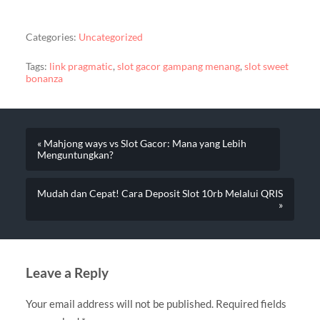
Categories:
Uncategorized
Tags:
link pragmatic
,
slot gacor gampang menang
,
slot sweet
bonanza
« Mahjong ways vs Slot Gacor: Mana yang Lebih
Menguntungkan?
Mudah dan Cepat! Cara Deposit Slot 10rb Melalui QRIS
»
Leave a Reply
Your email address will not be published.
Required fields