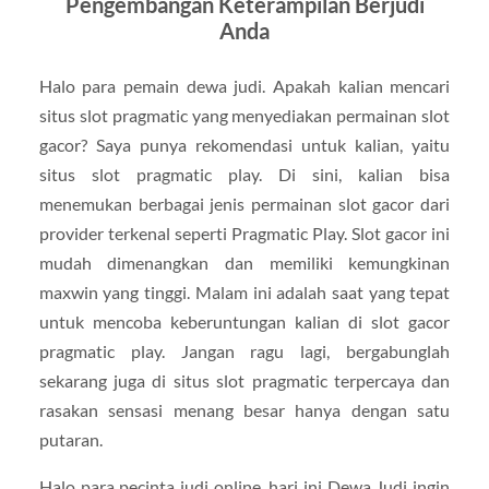
Pengembangan Keterampilan Berjudi
Anda
Halo para pemain dewa judi. Apakah kalian mencari
situs slot pragmatic yang menyediakan permainan slot
gacor? Saya punya rekomendasi untuk kalian, yaitu
situs slot pragmatic play. Di sini, kalian bisa
menemukan berbagai jenis permainan slot gacor dari
provider terkenal seperti Pragmatic Play. Slot gacor ini
mudah dimenangkan dan memiliki kemungkinan
maxwin yang tinggi. Malam ini adalah saat yang tepat
untuk mencoba keberuntungan kalian di slot gacor
pragmatic play. Jangan ragu lagi, bergabunglah
sekarang juga di situs slot pragmatic terpercaya dan
rasakan sensasi menang besar hanya dengan satu
putaran.
Halo para pecinta judi online, hari ini Dewa Judi ingin