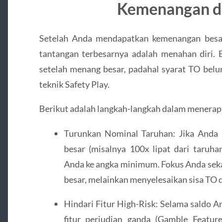
Kemenangan d
Setelah Anda mendapatkan kemenangan besar
tantangan terbesarnya adalah menahan diri. 
setelah menang besar, padahal syarat TO belu
teknik Safety Play.
Berikut adalah langkah-langkah dalam menerapk
Turunkan Nominal Taruhan: Jika Anda
besar (misalnya 100x lipat dari taruha
Anda ke angka minimum. Fokus Anda sek
besar, melainkan menyelesaikan sisa TO 
Hindari Fitur High-Risk: Selama saldo An
fitur perjudian ganda (Gamble Featur