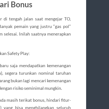
ari Bonus
 di tengah jalan saat mengejar TO,
Banyak pemain yang justru “gas pol”
m selesai. Inilah saatnya menerapkan
an Safety Play:
 baru saja mendapatkan kemenangan
n), segera turunkan nominal taruhan
arang bukan lagi mencari kemenangan
dengan risiko seminimal mungkin.
da masih terikat bonus, hindari fitur-
e) yang bisa menghilangkan seluruh