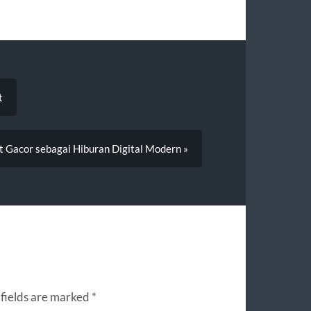
t
 Gacor sebagai Hiburan Digital Modern »
fields are marked
*