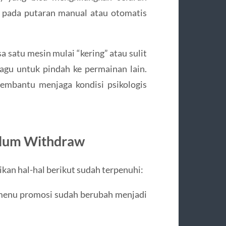
 pada putaran manual atau otomatis
a satu mesin mulai “kering” atau sulit
agu untuk pindah ke permainan lain.
mbantu menjaga kondisi psikologis
belum Withdraw
an hal-hal berikut sudah terpenuhi:
 menu promosi sudah berubah menjadi