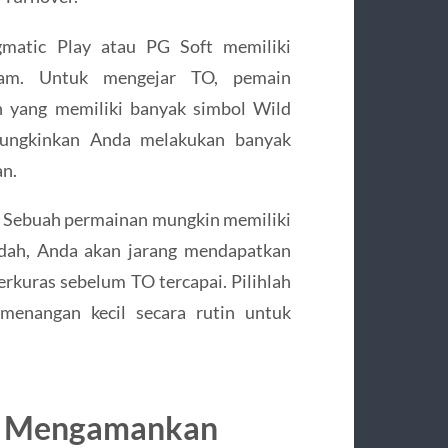
agmatic Play atau PG Soft memiliki
gam. Untuk mengejar TO, pemain
n yang memiliki banyak simbol Wild
memungkinkan Anda melakukan banyak
an.
cy”. Sebuah permainan mungkin memiliki
endah, Anda akan jarang mendapatkan
rkuras sebelum TO tercapai. Pilihlah
enangan kecil secara rutin untuk
”: Mengamankan