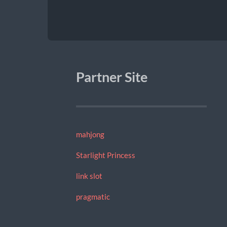
Partner Site
mahjong
Starlight Princess
link slot
pragmatic