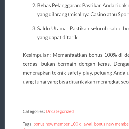
Bebas Pelanggaran: Pastikan Anda tidak 
yang dilarang (misalnya Casino atau Spor
Saldo Utama: Pastikan seluruh saldo b
yang dapat ditarik.
Kesimpulan: Memanfaatkan bonus 100% di de
cerdas, bukan bermain dengan keras. Denga
menerapkan teknik safety play, peluang Anda
uang tunai yang bisa ditarik akan meningkat seca
Categories:
Uncategorized
Tags:
bonus new member 100 di awal
,
bonus new member