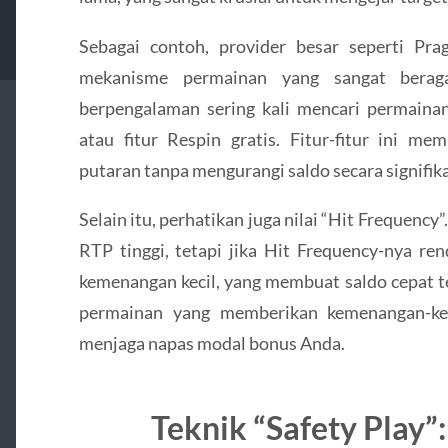
Sebagai contoh, provider besar seperti Pr
mekanisme permainan yang sangat bera
berpengalaman sering kali mencari permaina
atau fitur Respin gratis. Fitur-fitur ini 
putaran tanpa mengurangi saldo secara signifik
Selain itu, perhatikan juga nilai “Hit Frequen
RTP tinggi, tetapi jika Hit Frequency-nya r
kemenangan kecil, yang membuat saldo cepat te
permainan yang memberikan kemenangan-kem
menjaga napas modal bonus Anda.
Teknik “Safety Play