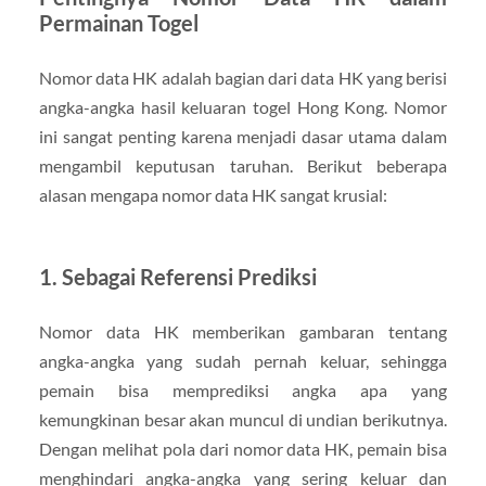
Permainan Togel
Nomor data HK adalah bagian dari data HK yang berisi
angka-angka hasil keluaran togel Hong Kong. Nomor
ini sangat penting karena menjadi dasar utama dalam
mengambil keputusan taruhan. Berikut beberapa
alasan mengapa nomor data HK sangat krusial:
1. Sebagai Referensi Prediksi
Nomor data HK memberikan gambaran tentang
angka-angka yang sudah pernah keluar, sehingga
pemain bisa memprediksi angka apa yang
kemungkinan besar akan muncul di undian berikutnya.
Dengan melihat pola dari nomor data HK, pemain bisa
menghindari angka-angka yang sering keluar dan