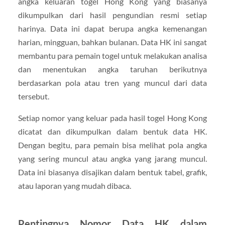
angka keluaran togel Hong Kong yang biasanya
dikumpulkan dari hasil pengundian resmi setiap
harinya. Data ini dapat berupa angka kemenangan
harian, mingguan, bahkan bulanan. Data HK ini sangat
membantu para pemain togel untuk melakukan analisa
dan menentukan angka taruhan berikutnya
berdasarkan pola atau tren yang muncul dari data
tersebut.
Setiap nomor yang keluar pada hasil togel Hong Kong
dicatat dan dikumpulkan dalam bentuk data HK.
Dengan begitu, para pemain bisa melihat pola angka
yang sering muncul atau angka yang jarang muncul.
Data ini biasanya disajikan dalam bentuk tabel, grafik,
atau laporan yang mudah dibaca.
Pentingnya Nomor Data HK dalam