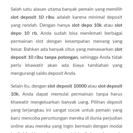
Salah satu alasan utama banyak pemain yang memilih
slot deposit 10 ribu
adalah karena minimal deposit
yang rendah. Dengan hanya
slot depo 10k
atau
slot
depo 10 rb
, Anda sudah bisa menikmati berbagai
permainan slot dengan kesempatan menang yang
besar. Bahkan ada banyak situs yang menawarkan
slot
deposit 10 ribu tanpa potongan
, sehingga Anda tidak
perlu khawatir akan ada biaya tambahan yang
mengurangi saldo deposit Anda.
Selain itu, dengan
slot deposit 10000
atau
slot deposit
10k
, Anda dapat memulai permainan tanpa harus
khawatir mengeluarkan banyak uang. Pilihan deposit
yang terjangkau ini sangat cocok untuk pemain yang
baru mencoba peruntungan mereka di dunia perjudian
online atau mereka yang ingin bermain dengan modal