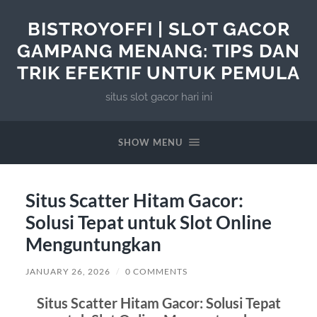
BISTROYOFFI | SLOT GACOR
GAMPANG MENANG: TIPS DAN
TRIK EFEKTIF UNTUK PEMULA
situs slot gacor hari ini
SHOW MENU
Situs Scatter Hitam Gacor:
Solusi Tepat untuk Slot Online
Menguntungkan
JANUARY 26, 2026
/
0 COMMENTS
Situs Scatter Hitam Gacor: Solusi Tepat