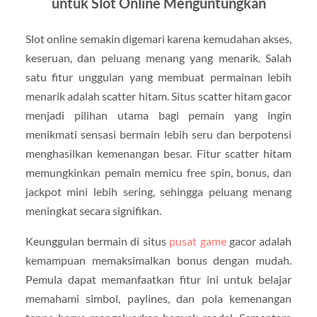
untuk Slot Online Menguntungkan
Slot online semakin digemari karena kemudahan akses,
keseruan, dan peluang menang yang menarik. Salah
satu fitur unggulan yang membuat permainan lebih
menarik adalah scatter hitam. Situs scatter hitam gacor
menjadi pilihan utama bagi pemain yang ingin
menikmati sensasi bermain lebih seru dan berpotensi
menghasilkan kemenangan besar. Fitur scatter hitam
memungkinkan pemain memicu free spin, bonus, dan
jackpot mini lebih sering, sehingga peluang menang
meningkat secara signifikan.
Keunggulan bermain di situs
pusat game
gacor adalah
kemampuan memaksimalkan bonus dengan mudah.
Pemula dapat memanfaatkan fitur ini untuk belajar
memahami simbol, paylines, dan pola kemenangan