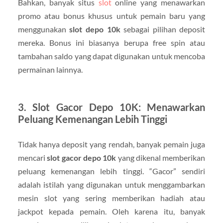
Bahkan, banyak situs
slot
online yang menawarkan
promo atau bonus khusus untuk pemain baru yang
menggunakan
slot depo 10k
sebagai pilihan deposit
mereka. Bonus ini biasanya berupa free spin atau
tambahan saldo yang dapat digunakan untuk mencoba
permainan lainnya.
3. Slot Gacor Depo 10K: Menawarkan
Peluang Kemenangan Lebih Tinggi
Tidak hanya deposit yang rendah, banyak pemain juga
mencari
slot gacor depo 10k
yang dikenal memberikan
peluang kemenangan lebih tinggi. “Gacor” sendiri
adalah istilah yang digunakan untuk menggambarkan
mesin slot yang sering memberikan hadiah atau
jackpot kepada pemain. Oleh karena itu, banyak