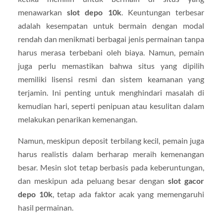
menawarkan
slot depo 10k
. Keuntungan terbesar
adalah kesempatan untuk bermain dengan modal
rendah dan menikmati berbagai jenis permainan tanpa
harus merasa terbebani oleh biaya. Namun, pemain
juga perlu memastikan bahwa situs yang dipilih
memiliki lisensi resmi dan sistem keamanan yang
terjamin. Ini penting untuk menghindari masalah di
kemudian hari, seperti penipuan atau kesulitan dalam
melakukan penarikan kemenangan.
Namun, meskipun deposit terbilang kecil, pemain juga
harus realistis dalam berharap meraih kemenangan
besar. Mesin slot tetap berbasis pada keberuntungan,
dan meskipun ada peluang besar dengan
slot gacor
depo 10k
, tetap ada faktor acak yang memengaruhi
hasil permainan.