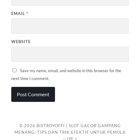
EMAIL
*
WEBSITE
Save my name, email, and website in this browser for the
next time I comment.
© 2026
BISTROYOFFI | SLOT GACOR GAMPANG
MENANG: TIPS DAN TRIK EFEKTIF UNTUK PEMULA
—
UP ↑