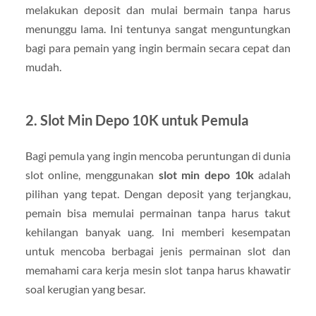
melakukan deposit dan mulai bermain tanpa harus
menunggu lama. Ini tentunya sangat menguntungkan
bagi para pemain yang ingin bermain secara cepat dan
mudah.
2. Slot Min Depo 10K untuk Pemula
Bagi pemula yang ingin mencoba peruntungan di dunia
slot online, menggunakan
slot min depo 10k
adalah
pilihan yang tepat. Dengan deposit yang terjangkau,
pemain bisa memulai permainan tanpa harus takut
kehilangan banyak uang. Ini memberi kesempatan
untuk mencoba berbagai jenis permainan slot dan
memahami cara kerja mesin slot tanpa harus khawatir
soal kerugian yang besar.