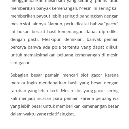
menggambarkan
mesin
slot
yang
sedang “
panas”
atau
memberikan
banyak
kemenangan.
Mesin
ini
sering
kali
memberikan
payout
lebih
sering
dibandingkan
dengan
mesin
slot
lainnya.
Namun,
perlu
dicatat
bahwa “
gacor”
ini
bukan
berarti
hasil
kemenangan
dapat
diprediksi
dengan
pasti.
Meskipun
demikian,
banyak
pemain
percaya
bahwa
ada
pola
tertentu
yang
dapat
diikuti
untuk
memaksimalkan
peluang
kemenangan
di
mesin
slot
gacor.
Sebagian
besar
pemain
mencari
slot
gacor
karena
mereka
ingin
mendapatkan
hasil
yang
besar
dengan
taruhan
yang
lebih
kecil.
Mesin
slot
yang
gacor
sering
kali
menjadi
incaran
para
pemain
karena
peluangnya
yang
lebih
besar
untuk
memberikan
kemenangan
besar
dalam
waktu
yang
relatif
singkat.