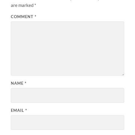
are marked
*
COMMENT
*
NAME
*
EMAIL
*