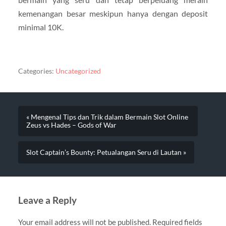
kemenangan
besar
meskipun
hanya
dengan
deposit
minimal
10K.
Categories:
Uncategorized
« Mengenal Tips dan Trik dalam Bermain Slot Online
Zeus vs Hades – Gods of War
Slot Captain’s Bounty: Petualangan Seru di Lautan »
Leave a Reply
Your email address will not be published.
Required fields