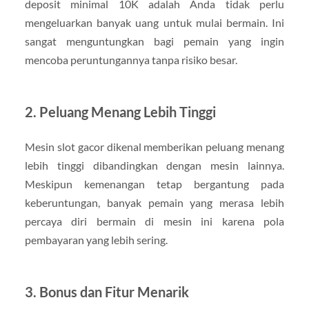
deposit
minimal
10K
adalah
Anda
tidak
perlu
mengeluarkan
banyak
uang
untuk
mulai
bermain.
Ini
sangat
menguntungkan
bagi
pemain
yang
ingin
mencoba
peruntungannya
tanpa
risiko
besar.
2.
Peluang
Menang
Lebih
Tinggi
Mesin
slot
gacor
dikenal
memberikan
peluang
menang
lebih
tinggi
dibandingkan
dengan
mesin
lainnya.
Meskipun
kemenangan
tetap
bergantung
pada
keberuntungan,
banyak
pemain
yang
merasa
lebih
percaya
diri
bermain
di
mesin
ini
karena
pola
pembayaran
yang
lebih
sering.
3.
Bonus
dan
Fitur
Menarik