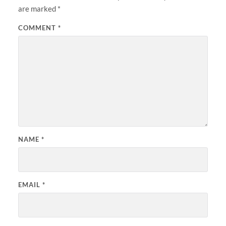
are marked
*
COMMENT
*
NAME
*
EMAIL
*