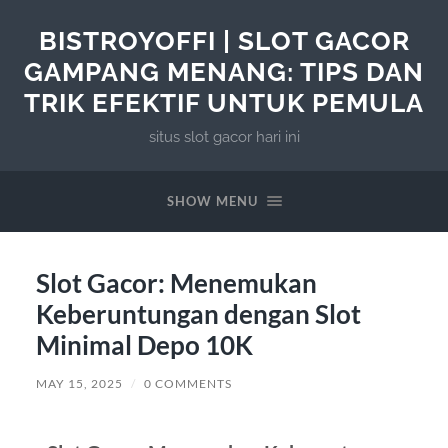
BISTROYOFFI | SLOT GACOR
GAMPANG MENANG: TIPS DAN
TRIK EFEKTIF UNTUK PEMULA
situs slot gacor hari ini
SHOW MENU
Slot Gacor: Menemukan
Keberuntungan dengan Slot
Minimal Depo 10K
MAY 15, 2025
/
0 COMMENTS