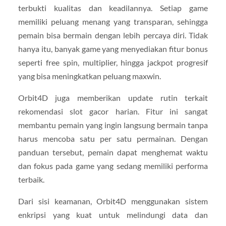
terbukti kualitas dan keadilannya. Setiap game
memiliki peluang menang yang transparan, sehingga
pemain bisa bermain dengan lebih percaya diri. Tidak
hanya itu, banyak game yang menyediakan fitur bonus
seperti free spin, multiplier, hingga jackpot progresif
yang bisa meningkatkan peluang maxwin.
Orbit4D juga memberikan update rutin terkait
rekomendasi slot gacor harian. Fitur ini sangat
membantu pemain yang ingin langsung bermain tanpa
harus mencoba satu per satu permainan. Dengan
panduan tersebut, pemain dapat menghemat waktu
dan fokus pada game yang sedang memiliki performa
terbaik.
Dari sisi keamanan, Orbit4D menggunakan sistem
enkripsi yang kuat untuk melindungi data dan