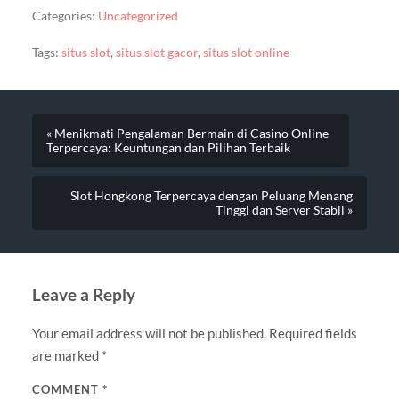
Categories:
Uncategorized
Tags:
situs slot
,
situs slot gacor
,
situs slot online
« Menikmati Pengalaman Bermain di Casino Online
Terpercaya: Keuntungan dan Pilihan Terbaik
Slot Hongkong Terpercaya dengan Peluang Menang
Tinggi dan Server Stabil »
Leave a Reply
Your email address will not be published.
Required fields
are marked
*
COMMENT
*