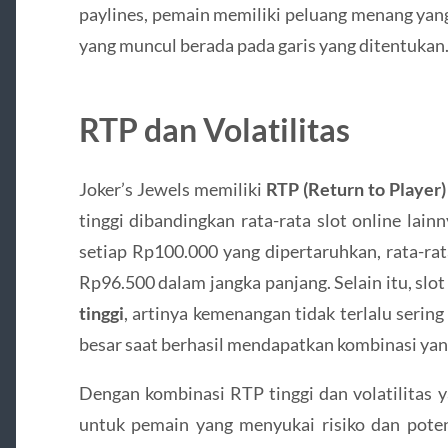
paylines, pemain memiliki peluang menang yang
yang muncul berada pada garis yang ditentukan
RTP dan Volatilitas
Joker’s Jewels memiliki
RTP (Return to Player)
tinggi dibandingkan rata-rata slot online lai
setiap Rp100.000 yang dipertaruhkan, rata-r
Rp96.500 dalam jangka panjang. Selain itu, slot
tinggi
, artinya kemenangan tidak terlalu sering
besar saat berhasil mendapatkan kombinasi yan
Dengan kombinasi RTP tinggi dan volatilitas 
untuk pemain yang menyukai risiko dan poten