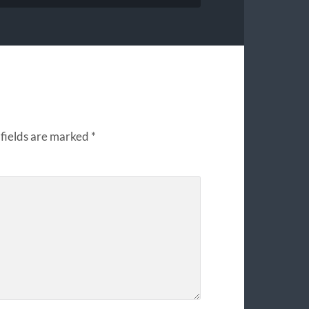
fields are marked
*