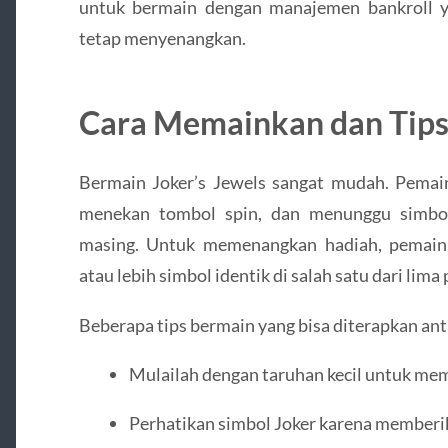
untuk bermain dengan manajemen bankroll y
tetap menyenangkan.
Cara Memainkan dan Tip
Bermain Joker’s Jewels sangat mudah. Pemain
menekan tombol spin, dan menunggu simbol-
masing. Untuk memenangkan hadiah, pemain
atau lebih simbol identik di salah satu dari lima 
Beberapa tips bermain yang bisa diterapkan anta
Mulailah dengan taruhan kecil untuk me
Perhatikan simbol Joker karena memberi