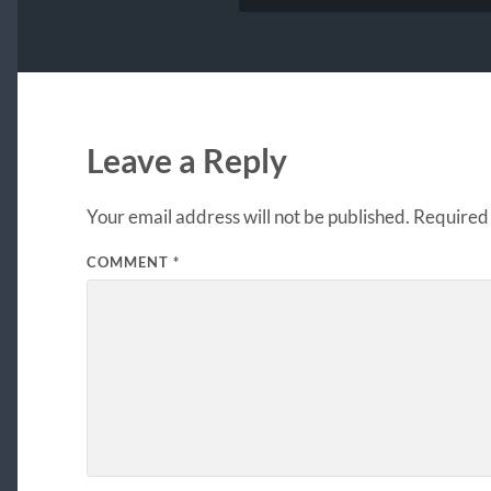
Leave a Reply
Your email address will not be published.
Required 
COMMENT
*