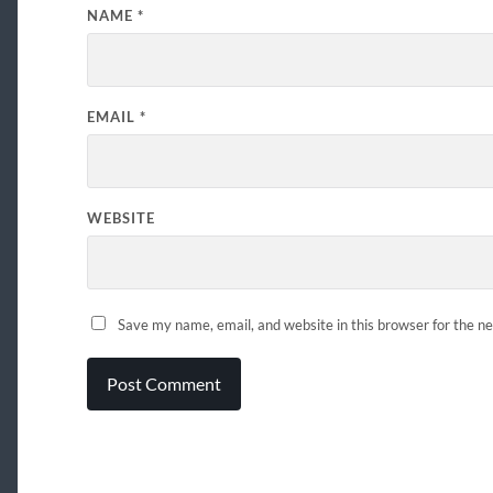
NAME
*
EMAIL
*
WEBSITE
Save my name, email, and website in this browser for the n