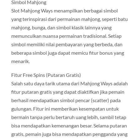
Simbol Mahjong
Slot Mahjong Ways menampilkan berbagai simbol
yang terinspirasi dari permainan mahjong, seperti batu
mahjong, bunga, dan simbol klasik lainnya yang
memunculkan nuansa permainan tradisional. Setiap
simbol memiliki nilai pembayaran yang berbeda, dan
beberapa simbol juga dapat memicu fitur bonus yang
menarik.
Fitur Free Spins (Putaran Gratis)
Salah satu daya tarik utama dari Mahjong Ways adalah
fitur putaran gratis yang dapat diaktifkan jika pemain
berhasil mendapatkan simbol pencar (scatter) pada
gulungan. Fitur ini memberikan kesempatan untuk
bermain tanpa perlu bertaruh uang lebih, sambil tetap
bisa mendapatkan kemenangan besar. Selama putaran
gratis, pemain juga bisa mendapatkan pengganda yang