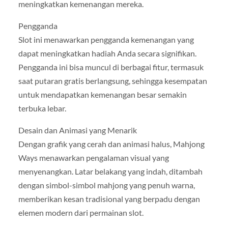
meningkatkan kemenangan mereka.
Pengganda
Slot ini menawarkan pengganda kemenangan yang
dapat meningkatkan hadiah Anda secara signifikan.
Pengganda ini bisa muncul di berbagai fitur, termasuk
saat putaran gratis berlangsung, sehingga kesempatan
untuk mendapatkan kemenangan besar semakin
terbuka lebar.
Desain dan Animasi yang Menarik
Dengan grafik yang cerah dan animasi halus, Mahjong
Ways menawarkan pengalaman visual yang
menyenangkan. Latar belakang yang indah, ditambah
dengan simbol-simbol mahjong yang penuh warna,
memberikan kesan tradisional yang berpadu dengan
elemen modern dari permainan slot.