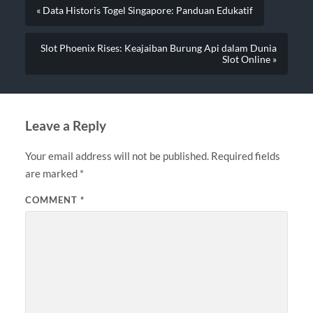
« Data Historis Togel Singapore: Panduan Edukatif
Slot Phoenix Rises: Keajaiban Burung Api dalam Dunia
Slot Online »
Leave a Reply
Your email address will not be published.
Required fields
are marked
*
COMMENT
*