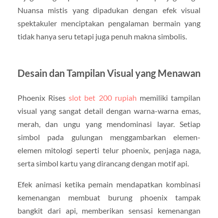
Nuansa mistis yang dipadukan dengan efek visual
spektakuler menciptakan pengalaman bermain yang
tidak hanya seru tetapi juga penuh makna simbolis.
Desain dan Tampilan Visual yang Menawan
Phoenix Rises
slot bet 200 rupiah
memiliki tampilan
visual yang sangat detail dengan warna-warna emas,
merah, dan ungu yang mendominasi layar. Setiap
simbol pada gulungan menggambarkan elemen-
elemen mitologi seperti telur phoenix, penjaga naga,
serta simbol kartu yang dirancang dengan motif api.
Efek animasi ketika pemain mendapatkan kombinasi
kemenangan membuat burung phoenix tampak
bangkit dari api, memberikan sensasi kemenangan