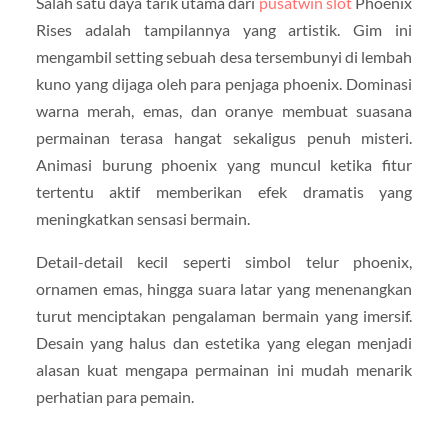
Salah satu daya tarik utama dari
pusatwin slot
Phoenix
Rises adalah tampilannya yang artistik. Gim ini
mengambil setting sebuah desa tersembunyi di lembah
kuno yang dijaga oleh para penjaga phoenix. Dominasi
warna merah, emas, dan oranye membuat suasana
permainan terasa hangat sekaligus penuh misteri.
Animasi burung phoenix yang muncul ketika fitur
tertentu aktif memberikan efek dramatis yang
meningkatkan sensasi bermain.
Detail-detail kecil seperti simbol telur phoenix,
ornamen emas, hingga suara latar yang menenangkan
turut menciptakan pengalaman bermain yang imersif.
Desain yang halus dan estetika yang elegan menjadi
alasan kuat mengapa permainan ini mudah menarik
perhatian para pemain.