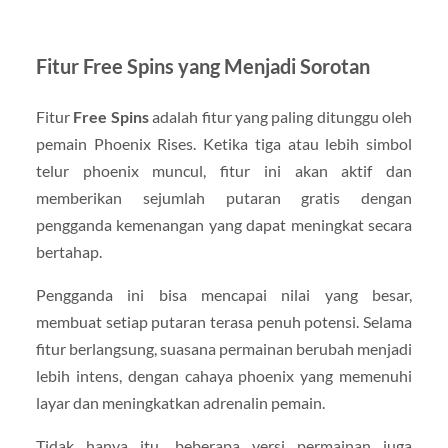
Fitur Free Spins yang Menjadi Sorotan
Fitur
Free Spins
adalah fitur yang paling ditunggu oleh
pemain Phoenix Rises. Ketika tiga atau lebih simbol
telur phoenix muncul, fitur ini akan aktif dan
memberikan sejumlah putaran gratis dengan
pengganda kemenangan yang dapat meningkat secara
bertahap.
Pengganda ini bisa mencapai nilai yang besar,
membuat setiap putaran terasa penuh potensi. Selama
fitur berlangsung, suasana permainan berubah menjadi
lebih intens, dengan cahaya phoenix yang memenuhi
layar dan meningkatkan adrenalin pemain.
Tidak hanya itu, beberapa versi permainan juga