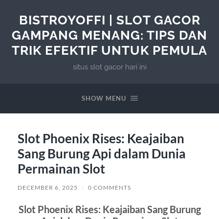
BISTROYOFFI | SLOT GACOR
GAMPANG MENANG: TIPS DAN
TRIK EFEKTIF UNTUK PEMULA
situs slot gacor hari ini
SHOW MENU
Slot Phoenix Rises: Keajaiban
Sang Burung Api dalam Dunia
Permainan Slot
DECEMBER 6, 2025
/
0 COMMENTS
Slot Phoenix Rises: Keajaiban Sang Burung