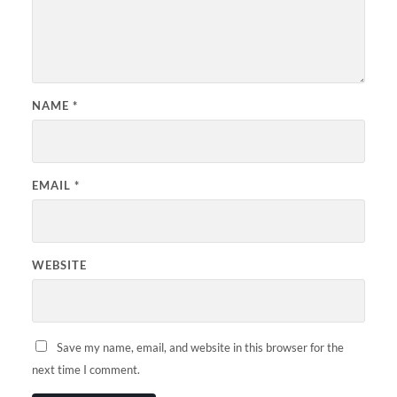
NAME
*
EMAIL
*
WEBSITE
Save my name, email, and website in this browser for the
next time I comment.