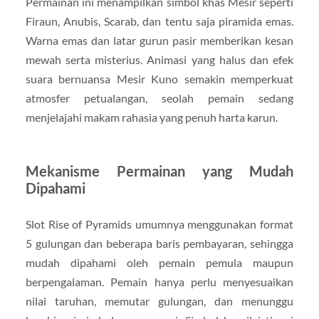
Permainan ini menampilkan simbol khas Mesir seperti
Firaun, Anubis, Scarab, dan tentu saja piramida emas.
Warna emas dan latar gurun pasir memberikan kesan
mewah serta misterius. Animasi yang halus dan efek
suara bernuansa Mesir Kuno semakin memperkuat
atmosfer petualangan, seolah pemain sedang
menjelajahi makam rahasia yang penuh harta karun.
Mekanisme Permainan yang Mudah
Dipahami
Slot Rise of Pyramids umumnya menggunakan format
5 gulungan dan beberapa baris pembayaran, sehingga
mudah dipahami oleh pemain pemula maupun
berpengalaman. Pemain hanya perlu menyesuaikan
nilai taruhan, memutar gulungan, dan menunggu