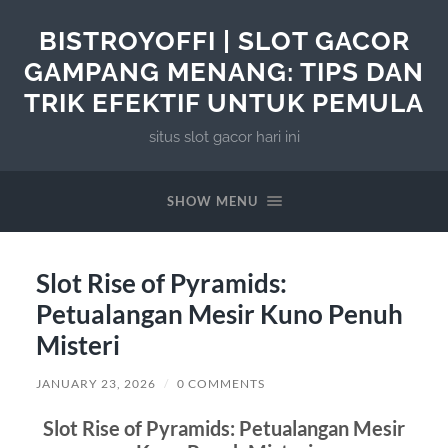
BISTROYOFFI | SLOT GACOR
GAMPANG MENANG: TIPS DAN
TRIK EFEKTIF UNTUK PEMULA
situs slot gacor hari ini
SHOW MENU
Slot Rise of Pyramids:
Petualangan Mesir Kuno Penuh
Misteri
JANUARY 23, 2026
/
0 COMMENTS
Slot Rise of Pyramids: Petualangan Mesir