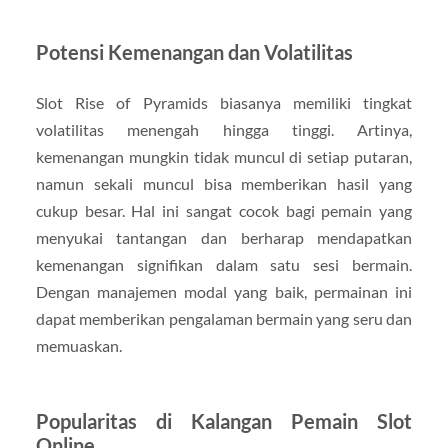
Potensi Kemenangan dan Volatilitas
Slot Rise of Pyramids biasanya memiliki tingkat
volatilitas menengah hingga tinggi. Artinya,
kemenangan mungkin tidak muncul di setiap putaran,
namun sekali muncul bisa memberikan hasil yang
cukup besar. Hal ini sangat cocok bagi pemain yang
menyukai tantangan dan berharap mendapatkan
kemenangan signifikan dalam satu sesi bermain.
Dengan manajemen modal yang baik, permainan ini
dapat memberikan pengalaman bermain yang seru dan
memuaskan.
Popularitas di Kalangan Pemain Slot
Online