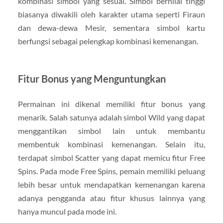
kombinasi simbol yang sesuai. Simbol bernilai tinggi
biasanya diwakili oleh karakter utama seperti Firaun
dan dewa-dewa Mesir, sementara simbol kartu
berfungsi sebagai pelengkap kombinasi kemenangan.
Fitur Bonus yang Menguntungkan
Permainan ini dikenal memiliki fitur bonus yang
menarik. Salah satunya adalah simbol Wild yang dapat
menggantikan simbol lain untuk membantu
membentuk kombinasi kemenangan. Selain itu,
terdapat simbol Scatter yang dapat memicu fitur Free
Spins. Pada mode Free Spins, pemain memiliki peluang
lebih besar untuk mendapatkan kemenangan karena
adanya pengganda atau fitur khusus lainnya yang
hanya muncul pada mode ini.