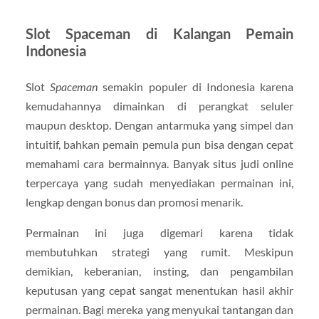
Slot Spaceman di Kalangan Pemain
Indonesia
Slot
Spaceman
semakin populer di Indonesia karena
kemudahannya dimainkan di perangkat seluler
maupun desktop. Dengan antarmuka yang simpel dan
intuitif, bahkan pemain pemula pun bisa dengan cepat
memahami cara bermainnya. Banyak situs judi online
terpercaya yang sudah menyediakan permainan ini,
lengkap dengan bonus dan promosi menarik.
Permainan ini juga digemari karena tidak
membutuhkan strategi yang rumit. Meskipun
demikian, keberanian, insting, dan pengambilan
keputusan yang cepat sangat menentukan hasil akhir
permainan. Bagi mereka yang menyukai tantangan dan