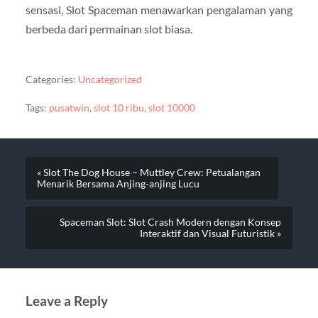
sensasi, Slot Spaceman menawarkan pengalaman yang
berbeda dari permainan slot biasa.
Categories:
Uncategorized
Tags:
pusatwin
,
slot 10 ribu
,
slot 10000
« Slot The Dog House – Muttley Crew: Petualangan
Menarik Bersama Anjing-anjing Lucu
Spaceman Slot: Slot Crash Modern dengan Konsep
Interaktif dan Visual Futuristik »
Leave a Reply