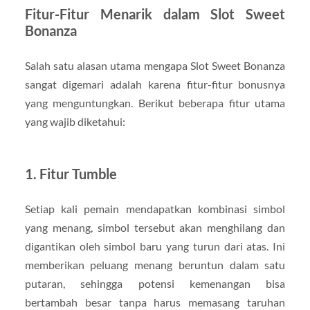
Fitur-Fitur Menarik dalam Slot Sweet
Bonanza
Salah satu alasan utama mengapa Slot Sweet Bonanza
sangat digemari adalah karena fitur-fitur bonusnya
yang menguntungkan. Berikut beberapa fitur utama
yang wajib diketahui:
1. Fitur Tumble
Setiap kali pemain mendapatkan kombinasi simbol
yang menang, simbol tersebut akan menghilang dan
digantikan oleh simbol baru yang turun dari atas. Ini
memberikan peluang menang beruntun dalam satu
putaran, sehingga potensi kemenangan bisa
bertambah besar tanpa harus memasang taruhan