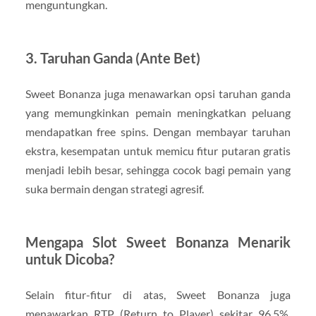
menguntungkan.
3. Taruhan Ganda (Ante Bet)
Sweet Bonanza juga menawarkan opsi taruhan ganda
yang memungkinkan pemain meningkatkan peluang
mendapatkan free spins. Dengan membayar taruhan
ekstra, kesempatan untuk memicu fitur putaran gratis
menjadi lebih besar, sehingga cocok bagi pemain yang
suka bermain dengan strategi agresif.
Mengapa Slot Sweet Bonanza Menarik
untuk Dicoba?
Selain fitur-fitur di atas, Sweet Bonanza juga
menawarkan RTP (Return to Player) sekitar 96,5%,