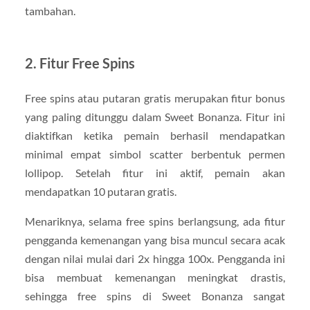
tambahan.
2. Fitur Free Spins
Free spins atau putaran gratis merupakan fitur bonus
yang paling ditunggu dalam Sweet Bonanza. Fitur ini
diaktifkan ketika pemain berhasil mendapatkan
minimal empat simbol scatter berbentuk permen
lollipop. Setelah fitur ini aktif, pemain akan
mendapatkan 10 putaran gratis.
Menariknya, selama free spins berlangsung, ada fitur
pengganda kemenangan yang bisa muncul secara acak
dengan nilai mulai dari 2x hingga 100x. Pengganda ini
bisa membuat kemenangan meningkat drastis,
sehingga free spins di Sweet Bonanza sangat