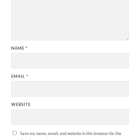
NAME
*
EMAIL
*
WEBSITE
Save my name, email, and website in this browser for the