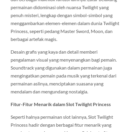
permainan didominasi oleh nuansa Twilight yang
penuh misteri, lengkap dengan simbol-simbol yang
menggambarkan elemen-elemen dalam dunia Twilight
Princess, seperti pedang Master Sword, Moon, dan
berbagai artefak magis.
Desain grafis yang kaya dan detail memberi
pengalaman visual yang menyenangkan bagi pemain.
Soundtrack yang digunakan dalam permainan juga
mengingatkan pemain pada musik yang terkenal dari
permainan aslinya, menciptakan suasana yang
mendalam dan mengundang nostalgia.
Fitur-Fitur Menarik dalam Slot Twilight Princess
Seperti halnya permainan slot lainnya, Slot Twilight
Princess hadir dengan berbagai fitur menarik yang