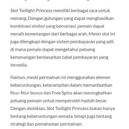
Slot Twilight Princess memiliki berbagai cara untuk
menang. Dengan gulungan yang dapat menghasilkan
kombinasi simbol yang bervariasi, pemain dapat
meraih kemenangan dari berbagai arah. Mesin slot ini
juga dilengkapi dengan sistem pembayaran yang adil,
di mana pemain dapat mengetahui peluang
kemenangan berdasarkan tabel pembayaran yang
tersedia.
Namun, meski permainan ini menggunakan elemen
keberuntungan, keterampilan dalam memanfaatkan
fitur-fitur bonus dan Free Spins akan meningkatkan
peluang pemain untuk memperoleh hadiah besar.
Dengan demikian, Slot Twilight Princess bukan hanya
tentang keberuntungan semata, tetapi juga tentang
strategi dan pemahaman permainan.