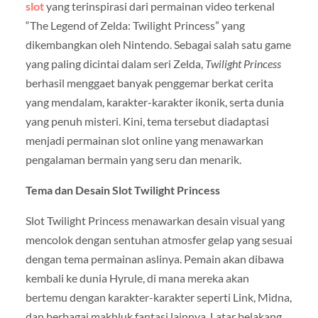
slot
yang terinspirasi dari permainan video terkenal
“The Legend of Zelda: Twilight Princess” yang
dikembangkan oleh Nintendo. Sebagai salah satu game
yang paling dicintai dalam seri Zelda,
Twilight Princess
berhasil menggaet banyak penggemar berkat cerita
yang mendalam, karakter-karakter ikonik, serta dunia
yang penuh misteri. Kini, tema tersebut diadaptasi
menjadi permainan slot online yang menawarkan
pengalaman bermain yang seru dan menarik.
Tema dan Desain Slot Twilight Princess
Slot Twilight Princess menawarkan desain visual yang
mencolok dengan sentuhan atmosfer gelap yang sesuai
dengan tema permainan aslinya. Pemain akan dibawa
kembali ke dunia Hyrule, di mana mereka akan
bertemu dengan karakter-karakter seperti Link, Midna,
dan berbagai makhluk fantasi lainnya. Latar belakang